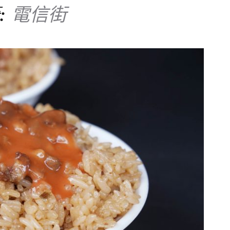
:
電信街