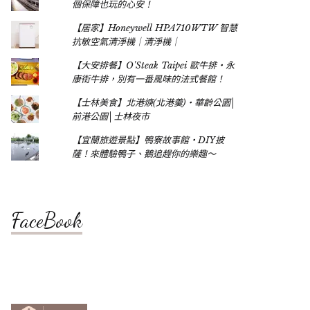
個保障也玩的心安！
【居家】Honeywell HPA710WTW 智慧
抗敏空氣清淨機｜清淨機｜
【大安排餐】O'Steak Taipei 歐牛排‧永
康街牛排，別有一番風味的法式餐館！
【士林美食】北港焿(北港羹)‧華齡公園│
前港公園│士林夜市
【宜蘭旅遊景點】鴨寮故事館‧DIY披
薩！來體驗鴨子、鵝追趕你的樂趣～
FaceBook