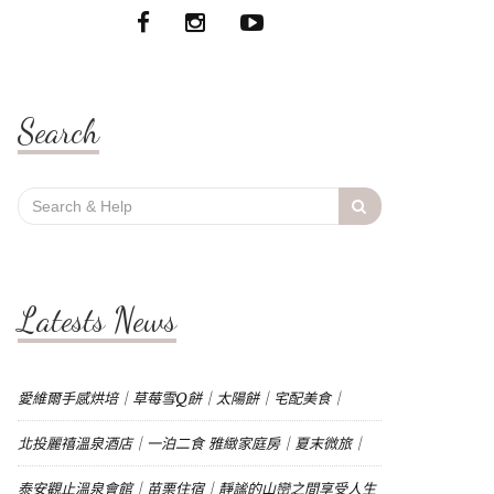
Search
Search
for:
Latests News
愛維爾手感烘培｜草莓雪Q餅｜太陽餅｜宅配美食｜
北投麗禧溫泉酒店｜一泊二食 雅緻家庭房｜夏末微旅｜
泰安觀止溫泉會館｜苗栗住宿｜靜謐的山巒之間享受人生