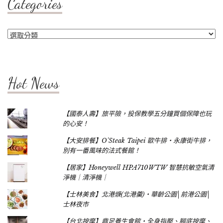
Categories
Categories
Hot News
【國泰人壽】旅平險，投保教學五分鐘買個保障也玩
的心安！
【大安排餐】O'Steak Taipei 歐牛排‧永康街牛排，
別有一番風味的法式餐館！
【居家】Honeywell HPA710WTW 智慧抗敏空氣清
淨機｜清淨機｜
【士林美食】北港焿(北港羹)‧華齡公園│前港公園│
士林夜市
【台北按摩】鼎足養生會館‧全身指壓、腳底按摩、