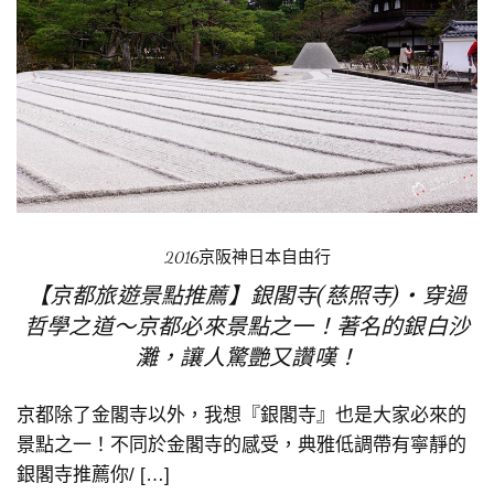
2016京阪神日本自由行
【京都旅遊景點推薦】銀閣寺(慈照寺)‧穿過
哲學之道～京都必來景點之一！著名的銀白沙
灘，讓人驚艷又讚嘆！
京都除了金閣寺以外，我想『銀閣寺』也是大家必來的
景點之一！不同於金閣寺的感受，典雅低調帶有寧靜的
銀閣寺推薦你/ […]