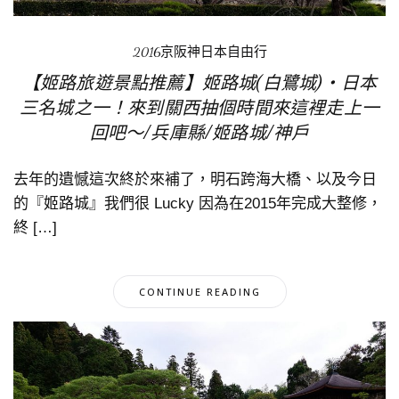
2016京阪神日本自由行
【姬路旅遊景點推薦】姬路城(白鷺城)‧日本
三名城之一！來到關西抽個時間來這裡走上一
回吧～/兵庫縣/姬路城/神戶
去年的遺憾這次終於來補了，明石跨海大橋、以及今日
的『姬路城』我們很 Lucky 因為在2015年完成大整修，
終 […]
CONTINUE READING