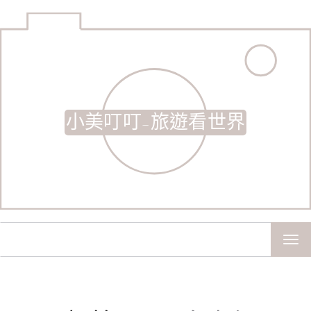
小美叮叮-旅遊看世界
TOG
NAV