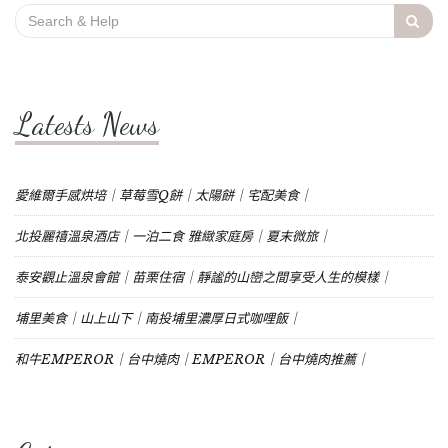
Search
for:
Latests News
愛維爾手感烘培｜草莓雪Q餅｜太陽餅｜宅配美食｜
北投麗禧溫泉酒店｜一泊二食 雅緻家庭房｜夏末微旅｜
泰安觀止溫泉會館｜苗栗住宿｜靜謐的山巒之間享受人生的模樣｜
埔里美食｜山上山下｜南投埔里濃厚日式咖哩飯｜
和牛EMPEROR｜台中燒肉｜EMPEROR｜台中燒肉推薦｜