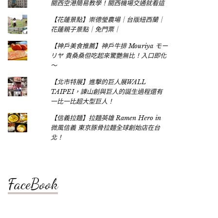
關西空港簡易教學！關西機場交通就看這
【花蓮景點】崇德瑩農場｜台版紐西蘭｜
花蓮親子景點｜免門票｜
【神戶美食推薦】神戶牛排 Mouriya モー
リヤ 貴桑桑但吃起來驚艷無比！入口即化
～
【北市特展】進擊的巨人展WALL
TAIPEI，諫山創與巨人的誕生過程還有
一比一比超大型巨人！
【信義拉麵】拉麵英雄 Ramen Hero in
微風信義 東京豚骨拉麵全球創始店在台
北！
FaceBook