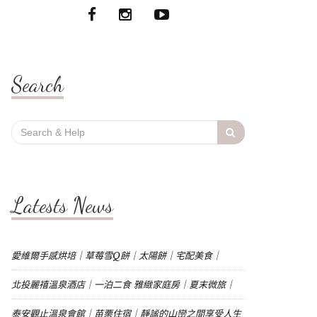
Search
Search
for:
Latests News
愛維爾手感烘培｜草莓雪Q餅｜太陽餅｜宅配美食｜
北投麗禧溫泉酒店｜一泊二食 雅緻家庭房｜夏末微旅｜
泰安觀止溫泉會館｜苗栗住宿｜靜謐的山巒之間享受人生