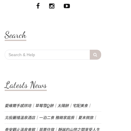
Search
Search
for:
Latests News
愛維爾手感烘培｜草莓雪Q餅｜太陽餅｜宅配美食｜
北投麗禧溫泉酒店｜一泊二食 雅緻家庭房｜夏末微旅｜
泰安觀止溫泉會館｜苗栗住宿｜靜謐的山巒之間享受人生