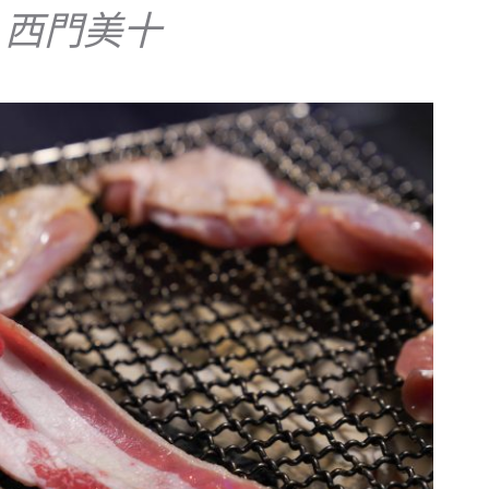
:
西門美十