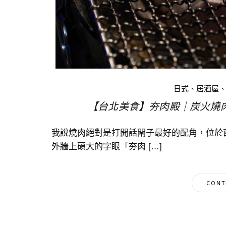
日式、居酒屋
【台北美食】夯肉殿｜炭火燒
我說燒肉絕對是打開話閘子最好的配角，位於
外牆上碩大的字眼「夯肉 […]
CONT