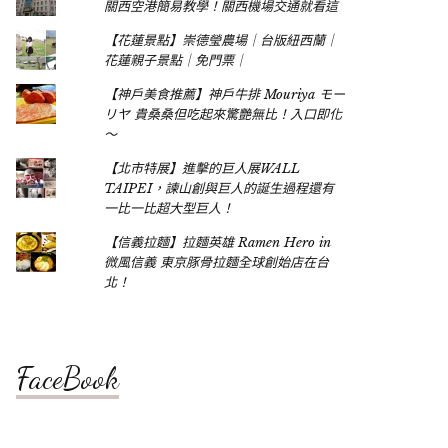
關西空港簡易教學！關西機場交通就看這
【花蓮景點】崇德瑩農場｜台版紐西蘭｜
花蓮親子景點｜免門票｜
【神戶美食推薦】神戶牛排 Mouriya モー
リヤ 貴桑桑但吃起來驚艷無比！入口即化
～
【北市特展】進擊的巨人展WALL
TAIPEI，諫山創與巨人的誕生過程還有
一比一比超大型巨人！
【信義拉麵】拉麵英雄 Ramen Hero in
微風信義 東京豚骨拉麵全球創始店在台
北！
FaceBook