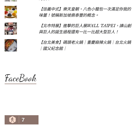
【信義中式】樂天皇朝‧八色小籠包一次滿足你我的
味蕾！號稱新加坡鼎泰豐的概念。
【北市特展】進擊的巨人展WALL TAIPEI，諫山創
與巨人的誕生過程還有一比一比超大型巨人！
【台北美食】碼頭老火鍋｜重慶麻辣火鍋｜台北火鍋
｜國父紀念館｜
FaceBook
7