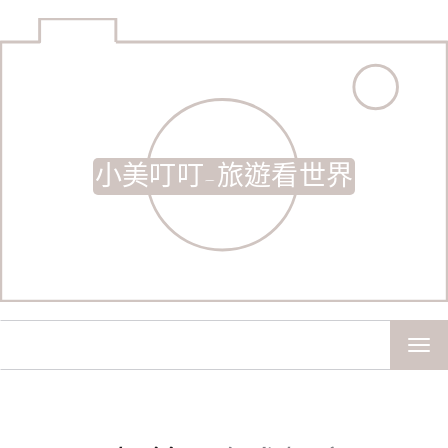
小美叮叮-旅遊看世界
TOG
NAV