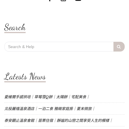
Search
Search
for:
Latests News
愛維爾手感烘培｜草莓雪Q餅｜太陽餅｜宅配美食｜
北投麗禧溫泉酒店｜一泊二食 雅緻家庭房｜夏末微旅｜
泰安觀止溫泉會館｜苗栗住宿｜靜謐的山巒之間享受人生的模樣｜