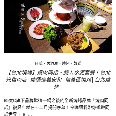
日式、居酒屋、燒烤、韓式
【台北燒烤】燒肉同話‧雙人水泥套餐！台北
光復南店│捷運信義安和│信義區燒烤│台北燒
烤│
85度C旗下品牌繼這一鍋之後的全新燒烤品牌『燒肉同
話』復興店就在十二月揭開序幕！今晚讓我帶你遨遊同
話世界。 8 […]