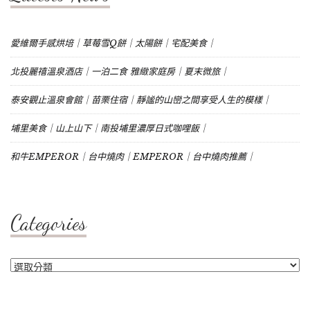
愛維爾手感烘培｜草莓雪Q餅｜太陽餅｜宅配美食｜
北投麗禧溫泉酒店｜一泊二食 雅緻家庭房｜夏末微旅｜
泰安觀止溫泉會館｜苗栗住宿｜靜謐的山巒之間享受人生的模樣｜
埔里美食｜山上山下｜南投埔里濃厚日式咖哩飯｜
和牛EMPEROR｜台中燒肉｜EMPEROR｜台中燒肉推薦｜
Categories
Categories