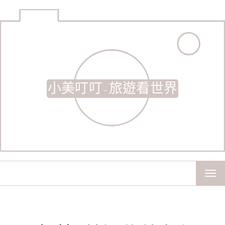
小美叮叮-旅遊看世界
TOG
NAV