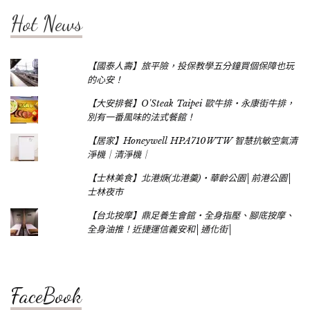
Hot News
【國泰人壽】旅平險，投保教學五分鐘買個保障也玩
的心安！
【大安排餐】O'Steak Taipei 歐牛排‧永康街牛排，
別有一番風味的法式餐館！
【居家】Honeywell HPA710WTW 智慧抗敏空氣清
淨機｜清淨機｜
【士林美食】北港焿(北港羹)‧華齡公園│前港公園│
士林夜市
【台北按摩】鼎足養生會館‧全身指壓、腳底按摩、
全身油推！近捷運信義安和│通化街│
FaceBook