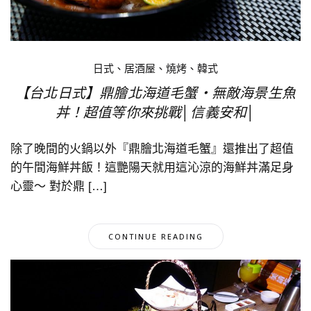
日式、居酒屋、燒烤、韓式
【台北日式】鼎膾北海道毛蟹‧無敵海景生魚
丼！超值等你來挑戰│信義安和│
除了晚間的火鍋以外『鼎膾北海道毛蟹』還推出了超值
的午間海鮮丼飯！這艷陽天就用這沁涼的海鮮丼滿足身
心靈～ 對於鼎 […]
CONTINUE READING