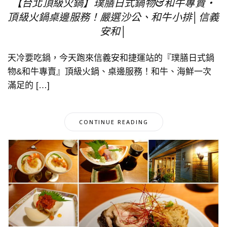
【台北頂級火鍋】璞膳日式鍋物&和牛專賣‧
頂級火鍋桌邊服務！嚴選沙公、和牛小排│信義
安和│
天冷要吃鍋，今天跑來信義安和捷運站的『璞膳日式鍋
物&和牛專賣』頂級火鍋、桌邊服務！和牛、海鮮一次
滿足的 […]
CONTINUE READING