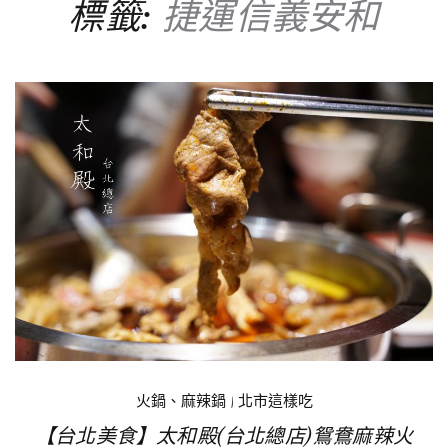
標籤:
捷運信義安和
火鍋、麻辣鍋
|
北市這樣吃
【台北美食】太和殿(台北總店)鴛鴦麻辣火