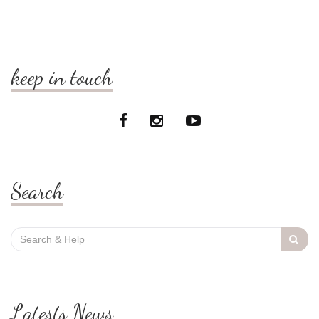
keep in touch
Search
Search
for:
Latests News