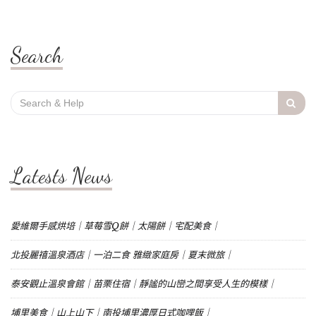
Search
Search
for:
Latests News
愛維爾手感烘培｜草莓雪Q餅｜太陽餅｜宅配美食｜
北投麗禧溫泉酒店｜一泊二食 雅緻家庭房｜夏末微旅｜
泰安觀止溫泉會館｜苗栗住宿｜靜謐的山巒之間享受人生的模樣｜
埔里美食｜山上山下｜南投埔里濃厚日式咖哩飯｜