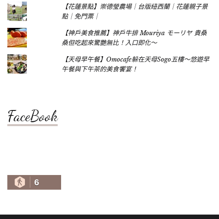
【花蓮景點】崇德瑩農場｜台版紐西蘭｜花蓮親子景
點｜免門票｜
【神戶美食推薦】神戶牛排 Mouriya モーリヤ 貴桑
桑但吃起來驚艷無比！入口即化～
【天母早午餐】Omocafe躲在天母Sogo五樓～悠遊早
午餐與下午茶的美食饗宴！
FaceBook
6