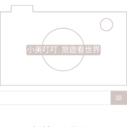
小美叮叮-旅遊看世界
TOG
NAV