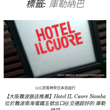
標籤:
庫勒納巴
2015京阪神奈日本自由行
【大阪難波飯店推薦】Hotel IL Cuore Namba
位於難波南海電鐵五號出口@交通超好的 庫勒