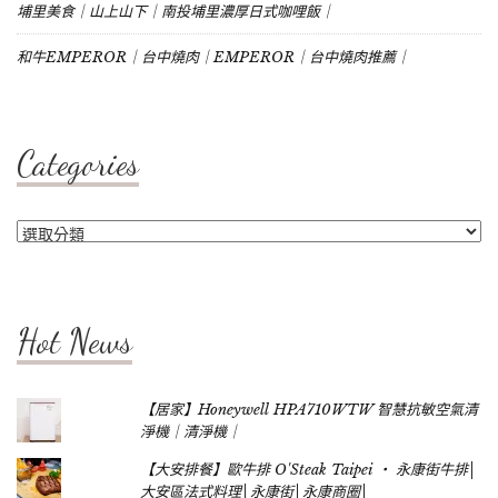
埔里美食｜山上山下｜南投埔里濃厚日式咖哩飯｜
和牛EMPEROR｜台中燒肉｜EMPEROR｜台中燒肉推薦｜
Categories
Categories
Hot News
【居家】Honeywell HPA710WTW 智慧抗敏空氣清
淨機｜清淨機｜
【大安排餐】歐牛排 O'Steak Taipei ‧ 永康街牛排│
大安區法式料理│永康街│永康商圈│