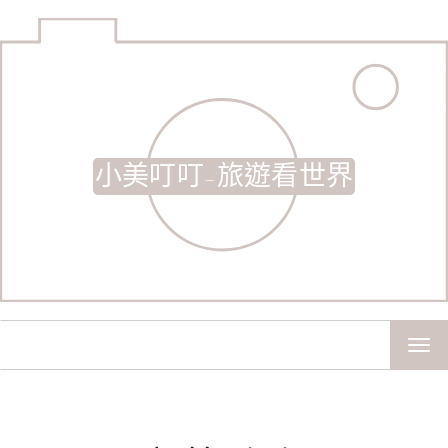
小美叮叮-旅遊看世界
TOG
NAV