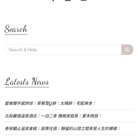
Search
Search
for:
Latests News
愛維爾手感烘培｜草莓雪Q餅｜太陽餅｜宅配美食｜
北投麗禧溫泉酒店｜一泊二食 雅緻家庭房｜夏末微旅｜
泰安觀止溫泉會館｜苗栗住宿｜靜謐的山巒之間享受人生的模樣｜