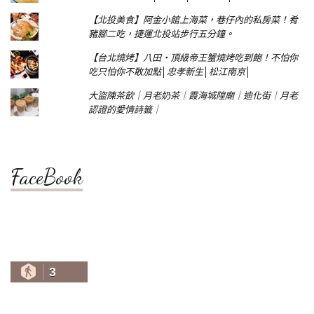
【北投美食】阿金小館上海菜，巷仔內的私房菜！肴
豬腳二吃，捷運北投站步行五分鐘。
【台北燒烤】八田‧頂級帝王蟹燒烤吃到飽！不怕你
吃只怕你不敢加點│忠孝新生│松江南京│
大盜陳茶飲｜月老奶茶｜霞海城隍廟｜迪化街｜月老
認證的愛情詩籤｜
FaceBook
3