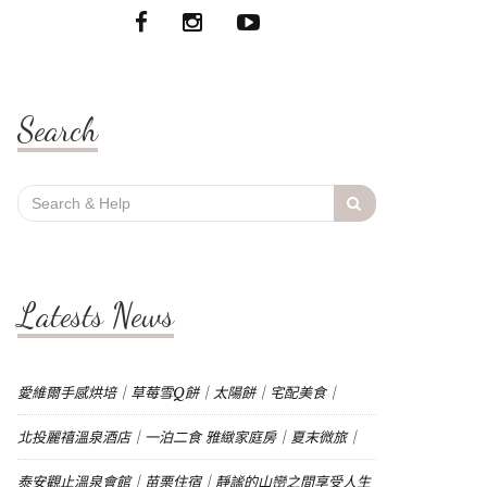
Search
Search
for:
Latests News
愛維爾手感烘培｜草莓雪Q餅｜太陽餅｜宅配美食｜
北投麗禧溫泉酒店｜一泊二食 雅緻家庭房｜夏末微旅｜
泰安觀止溫泉會館｜苗栗住宿｜靜謐的山巒之間享受人生