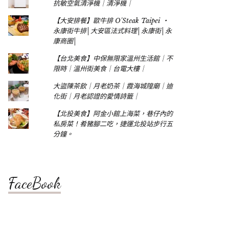
抗敏空氣清淨機｜清淨機｜
【大安排餐】歐牛排 O'Steak Taipei ‧
永康街牛排│大安區法式料理│永康街│永
康商圈│
【台北美食】中保無限家溫州生活館｜不
限時｜溫州街美食｜台電大樓｜
大盜陳茶飲｜月老奶茶｜霞海城隍廟｜迪
化街｜月老認證的愛情詩籤｜
【北投美食】阿金小館上海菜，巷仔內的
私房菜！肴豬腳二吃，捷運北投站步行五
分鐘。
FaceBook