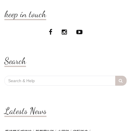
keep in touch
Search
Search
for:
Latests News