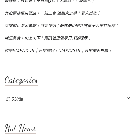
愛維爾手感烘培｜草莓雪Q餅｜太陽餅｜宅配美食｜
北投麗禧溫泉酒店｜一泊二食 雅緻家庭房｜夏末微旅｜
泰安觀止溫泉會館｜苗栗住宿｜靜謐的山巒之間享受人生的模樣｜
埔里美食｜山上山下｜南投埔里濃厚日式咖哩飯｜
和牛EMPEROR｜台中燒肉｜EMPEROR｜台中燒肉推薦｜
Categories
Categories
Hot News