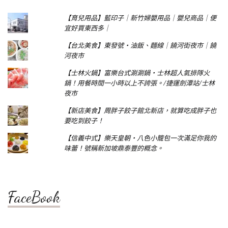
【育兒用品】藍印子｜新竹婦嬰用品｜嬰兒商品｜便
宜好買東西多｜
【台北美食】東發號‧油飯、麵線｜饒河街夜市｜饒
河夜市
【士林火鍋】富樂台式涮涮鍋‧士林超人氣排隊火
鍋！用餐時間一小時以上不誇張。/捷運劍潭站/士林
夜市
【新店美食】周胖子餃子館北新店，就算吃成胖子也
要吃到餃子！
【信義中式】樂天皇朝‧八色小籠包一次滿足你我的
味蕾！號稱新加坡鼎泰豐的概念。
FaceBook