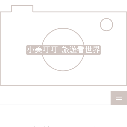
小美叮叮-旅遊看世界
TOG
NAV