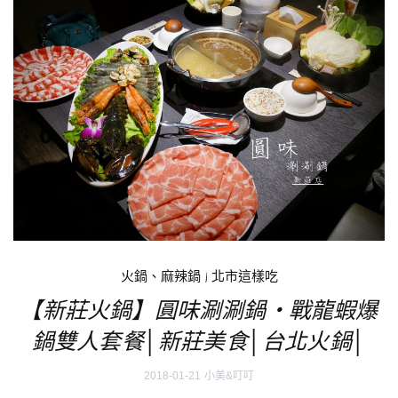
火鍋、麻辣鍋
|
北市這樣吃
【新莊火鍋】圓味涮涮鍋‧戰龍蝦爆
鍋雙人套餐│新莊美食│台北火鍋│
2018-01-21
小美&叮叮