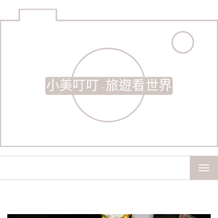
小美叮叮-旅遊看世界
TOG
NAV