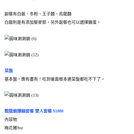
副餐有白飯、冬粉、王子麵、烏龍麵
白飯則是有添加藜麥耶，另外副餐也可以選擇雞蛋。
菜盤
基本盤，應有盡有！吃到後面根本連菜盤都吃不下了。
戰龍蝦爆鍋套餐 雙人套餐 $1880
內容物
梅花豬9oz