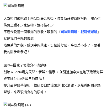
大夥咱們來吃鍋！來到新莊合興街，位於新莊體育館附近，然而這
條路上還不少家鍋物，選擇性不少
不過今晚是一個蝦爆的夜晚，眼前的『
圓味涮涮鍋‧戰龍蝦爆鍋
』
就是我們今晚的去處
暗色系的外觀，低調中的典雅，訂位於七點，時間差不多了，跟著
我的腳步出發吧！
–
原味or圓味？傻傻分不清楚嗎
創始人Cobra講究天然、新鮮、健康 ，並引進加拿大在地頂級活海鮮
與美國Prime等級自然肉品！
提升品牌競爭優勢，並研發自然湯頭少油又清甜，以熟悉的涮涮鍋
型態，來表現出食材的原味。