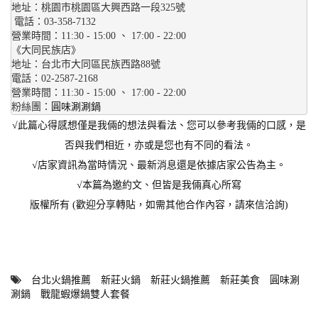
地址：桃園巿桃園區大興西路一段325號
 電話：03-358-7132 
營業時間：11:30 - 15:00 、 17:00 - 22:00
《大同民族店》
地址：台北巿大同區民族西路88號
電話：02-2587-2168 
營業時間：11:30 - 15:00 、 17:00 - 22:00
粉絲團：
圓味涮涮鍋
√此篇心得感想僅是我倆的想法與看法、您可以參考我倆的口感，是
否與我們相近，亦或是您也有不同的看法。
√店家資訊為當時情況、最新消息還是依據店家公告為主。
√本篇為邀約文、但皆是我倆真心所寫
版權所有 (歡迎分享轉貼，如需其他合作內容，請來信洽詢)
台北火鍋推薦
新莊火鍋
新莊火鍋推薦
新莊美食
圓味涮
涮鍋
戰龍蝦爆鍋雙人套餐