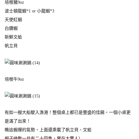
培根豬9oz
波士頓龍蝦*1 or 小龍蝦*3
天使紅蝦
白鑽蝦
新鮮文蛤
帆立貝
培根牛9oz
有如一艘大船駛入漁港！整個桌上都已是豐盛的佳餚，一個小桌更
是滿了出來！
瞧這蝦爆的氣勢，上面還乘載了帆立貝、文蛤
蝦子總數一共有二十四隻，實在太驚人）