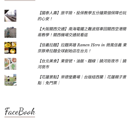
【國泰人壽】旅平險，投保教學五分鐘買個保障也玩
的心安！
【大阪關西交通】南海電鐵之難波搭車回關西空港簡
易教學！關西機場交通就看這
【信義拉麵】拉麵英雄 Ramen Hero in 微風信義 東
京豚骨拉麵全球創始店在台北！
【台北美食】東發號‧油飯、麵線｜饒河街夜市｜饒
河夜市
【花蓮景點】崇德瑩農場｜台版紐西蘭｜花蓮親子景
點｜免門票｜
FaceBook