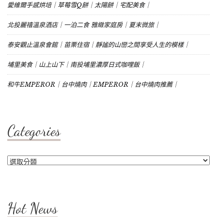
愛維爾手感烘培｜草莓雪Q餅｜太陽餅｜宅配美食｜
北投麗禧溫泉酒店｜一泊二食 雅緻家庭房｜夏末微旅｜
泰安觀止溫泉會館｜苗栗住宿｜靜謐的山巒之間享受人生的模樣｜
埔里美食｜山上山下｜南投埔里濃厚日式咖哩飯｜
和牛EMPEROR｜台中燒肉｜EMPEROR｜台中燒肉推薦｜
Categories
Categories
Hot News