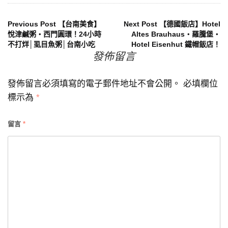
文
Previous Post
【台南美食】
Next Post
【德國飯店】Hotel
悅津鹹粥‧西門圓環！24小時
Altes Brauhaus‧羅騰堡‧
不打烊│虱目魚粥│台南小吃
Hotel Eisenhut 鐵帽飯店！
章
發佈留言
導
發佈留言必須填寫的電子郵件地址不會公開。
必填欄位
覽
標示為
*
留言
*