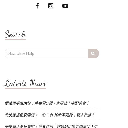
Search
Search
for:
Latests News
愛維爾手感烘培｜草莓雪Q餅｜太陽餅｜宅配美食｜
北投麗禧溫泉酒店｜一泊二食 雅緻家庭房｜夏末微旅｜
泰安觀止溫泉會館｜苗栗住宿｜靜謐的山巒之間享受人生