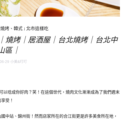
、燒烤、韓式
|
北市這樣吃
KU｜燒烤｜居酒屋｜台北燒烤｜台北中
山區｜
06-29
小美&叮叮
可以唸成你好肉？笑！在這個世代，燒肉文化漸漸成為了我們週末
的享受！
山國中站、錦州街！然而店家所在的合江街更是許多美食所在地，