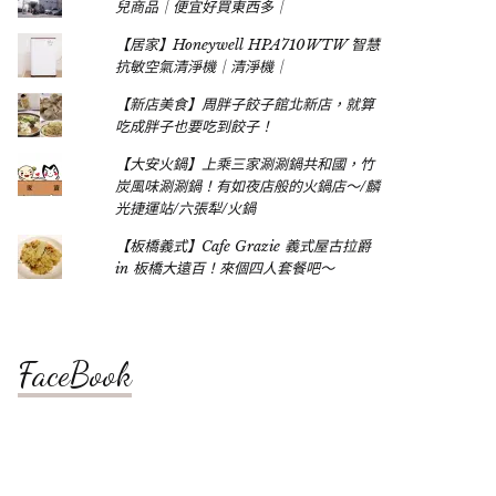
兒商品｜便宜好買東西多｜
【居家】Honeywell HPA710WTW 智慧
抗敏空氣清淨機｜清淨機｜
【新店美食】周胖子餃子館北新店，就算
吃成胖子也要吃到餃子！
【大安火鍋】上乘三家涮涮鍋共和國，竹
炭風味涮涮鍋！有如夜店般的火鍋店～/麟
光捷運站/六張犁/火鍋
【板橋義式】Cafe Grazie 義式屋古拉爵
in 板橋大遠百！來個四人套餐吧～
FaceBook