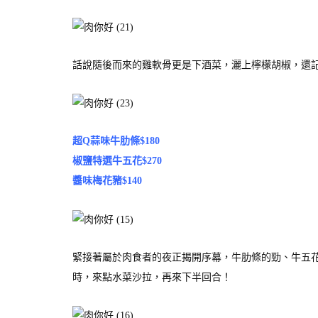
話說隨後而來的雞軟骨更是下酒菜，灑上檸檬胡椒，還
超Q蒜味牛肋條$180
椒鹽特選牛五花$270
醬味梅花豬$140
緊接著屬於肉食者的夜正揭開序幕，牛肋條的勁、牛五
時，來點水菜沙拉，再來下半回合！