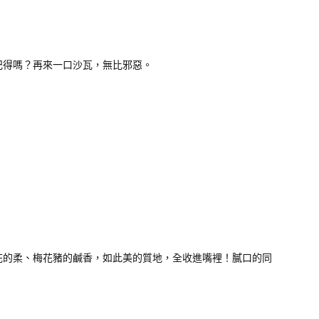
記得嗎？再來一口沙瓦，無比邪惡。
花的柔、梅花豬的鹹香，如此美的質地，全收進嘴裡！膩口的同