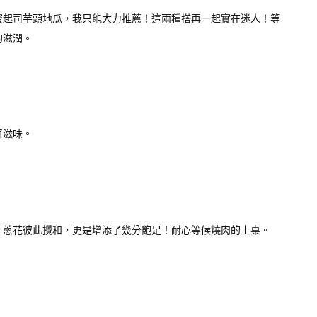
蜜起司芋頭地瓜，我只能大力推薦！這兩種搭再一起實在迷人！等
的滋潤。
好滋味。
、蔥花彼此攪和，更是增添了幾分飽足！耐心等候燒肉的上桌。