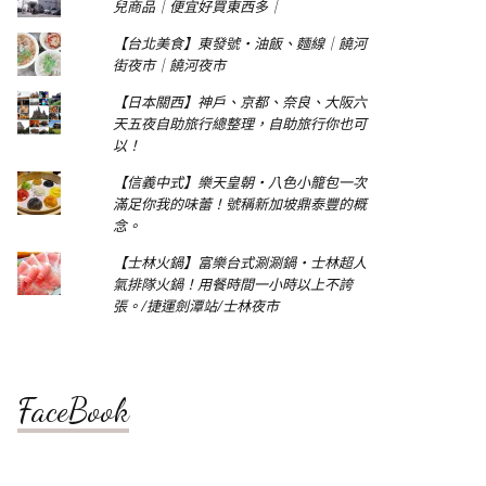
兒商品｜便宜好買東西多｜
【台北美食】東發號‧油飯、麵線｜饒河
街夜市｜饒河夜市
【日本關西】神戶、京都、奈良、大阪六
天五夜自助旅行總整理，自助旅行你也可
以！
【信義中式】樂天皇朝‧八色小籠包一次
滿足你我的味蕾！號稱新加坡鼎泰豐的概
念。
【士林火鍋】富樂台式涮涮鍋‧士林超人
氣排隊火鍋！用餐時間一小時以上不誇
張。/捷運劍潭站/士林夜市
FaceBook