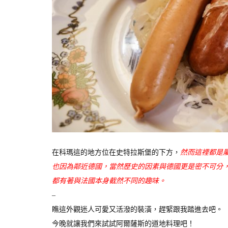
在科瑪這的地方位在史特拉斯堡的下方，
然而這裡都是
也因為鄰近德國，當然歷史的因素與德國更是密不可分
都有著與法國本身截然不同的趣味。
–
瞧這外觀迷人可愛又活潑的裝潢，趕緊跟我踏進去吧。
今晚就讓我們來試試阿爾薩斯的道地料理吧！