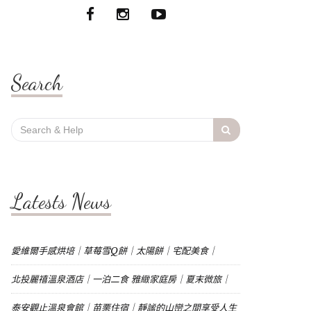
Search
Search
for:
Latests News
愛維爾手感烘培｜草莓雪Q餅｜太陽餅｜宅配美食｜
北投麗禧溫泉酒店｜一泊二食 雅緻家庭房｜夏末微旅｜
泰安觀止溫泉會館｜苗栗住宿｜靜謐的山巒之間享受人生