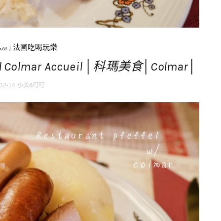
ce
|
法國吃喝玩樂
 Colmar Accueil │科瑪美食│Colmar│
12-14
小美&叮叮