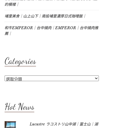
的模樣｜
埔里美食｜山上山下｜南投埔里濃厚日式咖哩飯｜
和牛EMPEROR｜台中燒肉｜EMPEROR｜台中燒肉推
薦｜
Categories
Categories
Hot News
Lucustre ラコストリ山中湖｜富士山｜湖