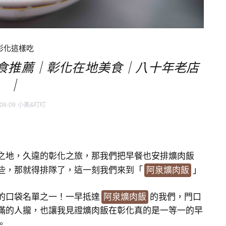
彰化這樣吃
食推薦｜彰化在地美食｜八十年老店
｜
08-09
小美&叮叮
之地，久違的彰化之旅，那我們把早餐也安排爌肉飯
些，那就得排隊了，這一刻我們來到「
阿泉爌肉飯
」
的口袋名單之一！一早抵達
阿泉爌肉飯
的我們，門口
滿的人攏，也讓我見證爌肉飯在彰化真的是一等一的早
。