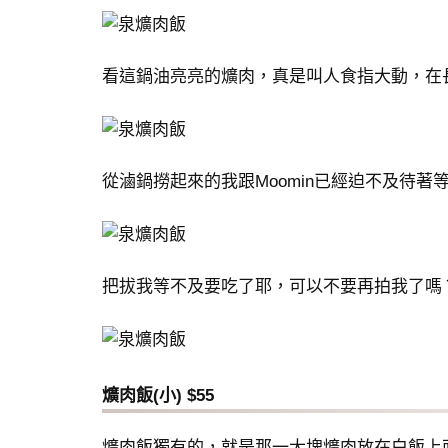
看這鍋油亮亮的爌肉，真是叫人食指大動，在
從滷鍋撈起來的我跟Moomin已經迫不及待著
把拔我等不及要吃了耶，可以不要再拍我了嗎
爌肉飯(小) $55
爌肉飯獨有的，就是那一大塊爌肉放在白飯上