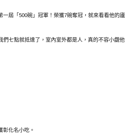
3第一屆「500碗」冠軍！榮獲7碗奪冠，就來看看他的廬
我們七點就抵達了，室內室外都是人，真的不容小覷他
榮獲彰化名小吃。