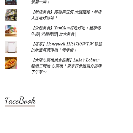
景第一排｜
【新店美食】阿扁臭豆腐 大腸麵線，新店
人在地好滋味！
【公館美食】YumYum好吃好吃，超厚切
牛排│公館商圈│台大美食│
【居家】Honeywell HPA710WTW 智慧
抗敏空氣清淨機｜清淨機｜
【大阪心齋橋美食推薦】Luke's Lobster
龍蝦三明治 心齋橋！東京表參道最夯排隊
下午茶～
FaceBook