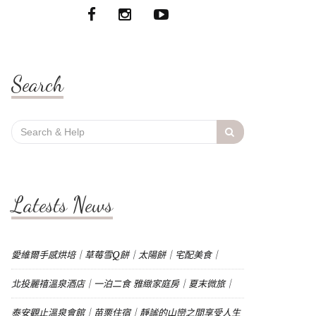
Search
Search
for:
Latests News
愛維爾手感烘培｜草莓雪Q餅｜太陽餅｜宅配美食｜
北投麗禧溫泉酒店｜一泊二食 雅緻家庭房｜夏末微旅｜
泰安觀止溫泉會館｜苗栗住宿｜靜謐的山巒之間享受人生