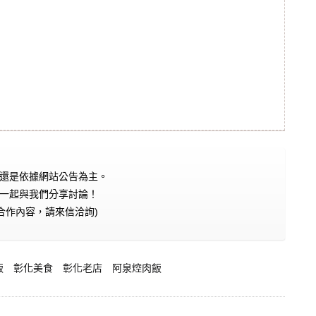
還是依據網站公告為主。
一起與我們分享討論！
合作內容，請來信洽詢)
飯
彰化美食
彰化老店
阿泉焢肉飯