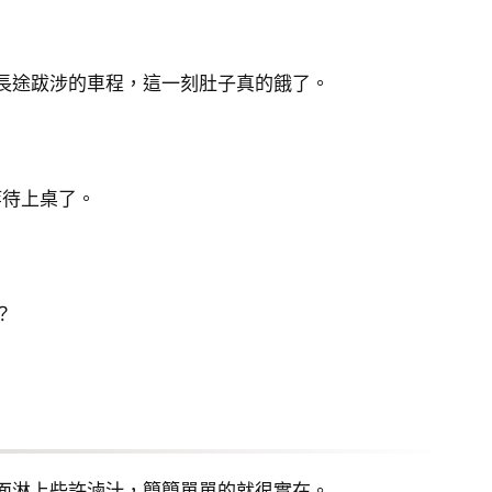
長途跋涉的車程，這一刻肚子真的餓了。
等待上桌了。
？
面淋上些許滷汁，簡簡單單的就很實在。