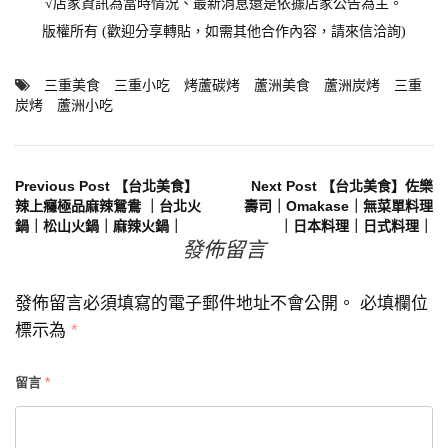
√店家資訊為當時情況、最新消息還是依據店家公告為主。
版權所有 (歡迎分享轉貼，如需其他合作內容，請來信洽詢)
三重美食
三重小吃
烤蘆碳烤
蘆洲美食
蘆洲炭烤
三重
炭烤
蘆洲小吃
文
Previous Post
【台北美食】
Next Post
【台北美食】佐樂
辣上癮極品麻辣鴛鴦 ｜台北火
壽司｜Omakase｜無菜單料理
鍋｜松山火鍋｜麻辣火鍋｜
｜日本料理｜日式料理｜
章
發佈留言
導
發佈留言必須填寫的電子郵件地址不會公開。
必填欄位
覽
標示為
*
留言
*