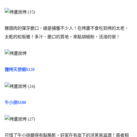
豬頸肉的彈牙脆口，總是捕獲不少人！在烤蘆不會吃到烤的太老，
太乾的松阪豬！多汁、脆口的質地，來點胡椒粉，活潑的很！
鹽烤天使蝦$120
牛小排$180
可惜了牛小排顯得有點略乾，好家在有底下的洋蔥來滋潤！兩者相