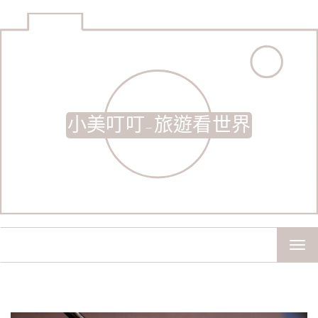
小美叮叮-旅遊看世界
TOG
NAV