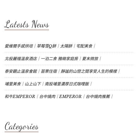
Latests News
愛維爾手感烘培｜草莓雪Q餅｜太陽餅｜宅配美食｜
北投麗禧溫泉酒店｜一泊二食 雅緻家庭房｜夏末微旅｜
泰安觀止溫泉會館｜苗栗住宿｜靜謐的山巒之間享受人生的模樣｜
埔里美食｜山上山下｜南投埔里濃厚日式咖哩飯｜
和牛EMPEROR｜台中燒肉｜EMPEROR｜台中燒肉推薦｜
Categories