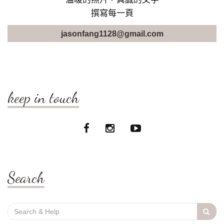
撰寫每一頁
jasonfang1128@gmail.com
keep in touch
Search
Search
for: