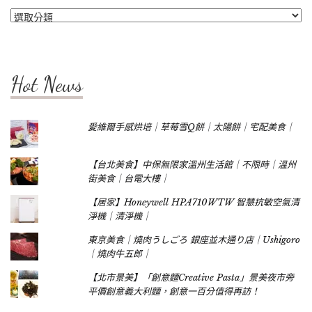
Categories
Hot News
愛維爾手感烘培｜草莓雪Q餅｜太陽餅｜宅配美食｜
【台北美食】中保無限家溫州生活館｜不限時｜溫州
街美食｜台電大樓｜
【居家】Honeywell HPA710WTW 智慧抗敏空氣清
淨機｜清淨機｜
東京美食｜燒肉うしごろ 銀座並木通り店｜Ushigoro
｜燒肉牛五郎｜
【北市景美】「創意麵Creative Pasta」景美夜市旁
平價創意義大利麵，創意一百分值得再訪！