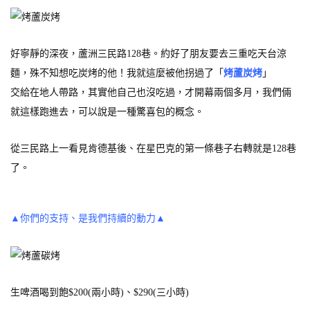
好寧靜的深夜，蘆洲三民路128巷。約好了朋友要去三重吃天台涼
麵，殊不知想吃炭烤的他！我就這麼被他拐過了「
烤蘆炭烤
」
交給在地人帶路，其實他自己也沒吃過，才開幕兩個多月，我們倆
就這樣跑進去，可以說是一種驚喜包的概念。
從三民路上一看見肯德基後、在星巴克的第一條巷子右轉就是128巷
了。
▲你們的支持、是我們持續的動力▲
生啤酒喝到飽$200(兩小時)、$290(三小時)