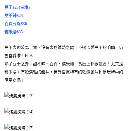
豆干$25(三塊)
甜不辣$25
百頁豆腐$30
糯米腸$35
豆干表現較為平實，沒有太過驚艷之處，不過深愛豆干的咱倆，仍
舊喜愛啦！HaHa
除了豆干之外，甜不辣、百頁、糯米腸！食感上都很鹹香！尤其是
糯米腸，有股淡雅的甜味，另外百頁特有的軟嫩風味也是炭烤中的
明星商品！