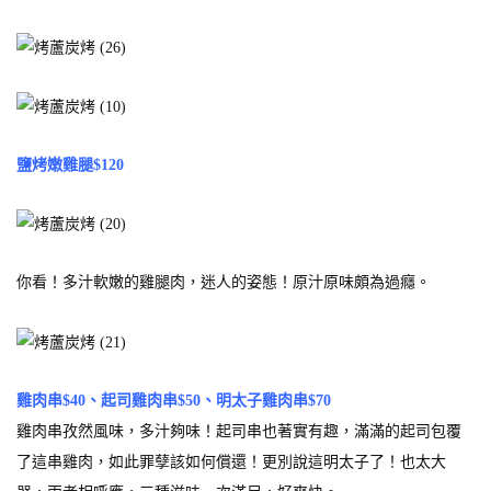
鹽烤嫩雞腿$120
你看！多汁軟嫩的雞腿肉，迷人的姿態！原汁原味頗為過癮。
雞肉串$40、起司雞肉串$50、明太子雞肉串$70
雞肉串孜然風味，多汁夠味！起司串也著實有趣，滿滿的起司包覆
了這串雞肉，如此罪孽該如何償還！更別說這明太子了！也太大