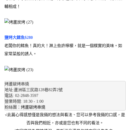
輔相成！
鹽烤大鱈魚$280
老闆你的鱈魚！真的大！淋上些許檸檬，就是一個樸實的美味。如
家常菜般的誘人。
烤蘆碳烤串燒 
地址:蘆洲區三民路128巷82弄2號 
電話: 02-2848-3597
營業時間: 18:30 - 1:00 
粉絲團：
烤蘆碳烤串燒 
√此篇心得感想僅是我倆的想法與看法、您可以參考我倆的口感，是
否與我們相近，亦或是您也有不同的看法。