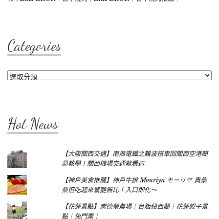
Categories
Categories
Hot News
【大阪關西交通】南海電鐵之難波搭車回關西空港簡
易教學！關西機場交通就看這
【神戶美食推薦】神戶牛排 Mouriya モーリヤ 貴桑
桑但吃起來驚艷無比！入口即化～
【花蓮景點】崇德瑩農場｜台版紐西蘭｜花蓮親子景
點｜免門票｜