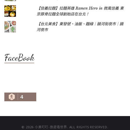
【信義拉麵】拉麵英雄 Ramen Hero in 微風信義 東
京豚骨拉麵全球創始店在台北！
【台北美食】東發號‧油飯、麵線｜饒河街夜市｜饒
河夜市
FaceBook
4
© 2026 小美叮叮-旅遊看世界. ALL RIGHTS RESERVED.