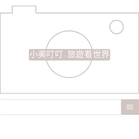
小美叮叮-旅遊看世界
TOG
NAV