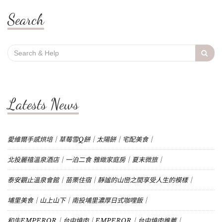
Search
Search
for:
Latests News
愛維爾手感烘培｜草莓雪Q餅｜太陽餅｜宅配美食｜
北投麗禧溫泉酒店｜一泊二食 雅緻家庭房｜夏末微旅｜
泰安觀止溫泉會館｜苗栗住宿｜靜謐的山巒之間享受人生的模樣｜
埔里美食｜山上山下｜南投埔里濃厚日式咖哩飯｜
和牛EMPEROR｜台中燒肉｜EMPEROR｜台中燒肉推薦｜