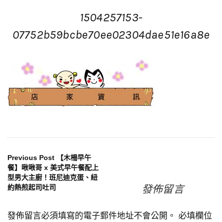
1504257153-
07752b59bcbe70ee02304dae51e16a8e
文
Previous Post
【木柵早午
餐】啾啾哥 x 美式早午餐配上
型男大主廚！班尼迪克蛋、紐
章
發佈留言
約熱煎起司吐司
導
發佈留言必須填寫的電子郵件地址不會公開。
必填欄位