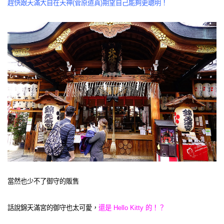
趕快跟天滿大自在天神(菅原道真)期望自己能夠更聰明！
當然也少不了御守的販售
話說錦天滿宮的御守也太可愛，
還是 Hello Kitty 的！？