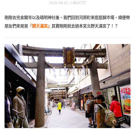
2016-09-02
小美&叮叮
剛剛去完金閣寺以及晴明神社後，我們回到河原町來逛逛錦市場，順便帶
朋友們來晃晃
『錦天滿宮』
其實剛剛就去過本宮北野天滿宮了！？