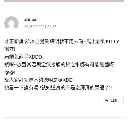
覽
almpa
2016-09-0221:38:37
才正想說:所以自覺夠聰明就不用去囉~馬上看到KITTY
御守!!
麻煩包兩手XDDD
矮唷~放置常溫與空氣接觸的錦之水哪有可能無菌呀
@@!
騙人家拜完還不夠聰明是嗎XDD
快看一下誰有喝!!就知道真的不是沒拜拜的問題了!!
回覆