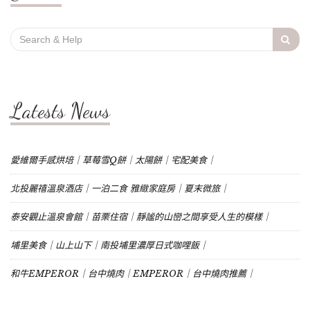
Search
for:
Latests News
愛維爾手感烘培｜草莓雪Q餅｜太陽餅｜宅配美食｜
北投麗禧溫泉酒店｜一泊二食 雅緻家庭房｜夏末微旅｜
泰安觀止溫泉會館｜苗栗住宿｜靜謐的山巒之間享受人生的模樣｜
埔里美食｜山上山下｜南投埔里濃厚日式咖哩飯｜
和牛EMPEROR｜台中燒肉｜EMPEROR｜台中燒肉推薦｜