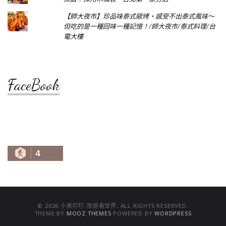
【師大夜市】珍品味泰式碳烤‧感受不出泰式風味～
但吃的是一種回味一種記憶！/師大夜市/泰式料理/台
電大樓
FaceBook
4
© 2026 小美叮叮-旅遊看世界. ALL RIGHTS RESERVED.
THEME BY
MOOZ THEMES
POWERED BY
WORDPRESS