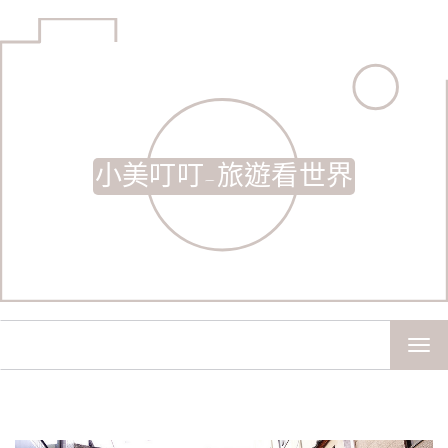
小美叮叮-旅遊看世界
TOG
NAV