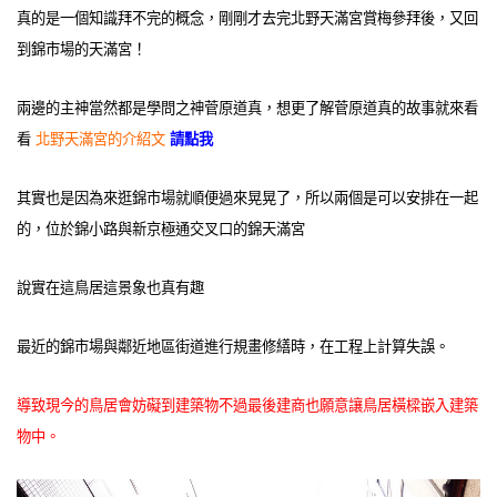
真的是一個知識拜不完的概念，剛剛才去完北野天滿宮賞梅參拜後，又回
到錦市場的天滿宮！
兩邊的主神當然都是學問之神菅原道真，想更了解菅原道真的故事就來看
看
北野天滿宮的介紹文
請點我
其實也是因為來逛錦市場就順便過來晃晃了，所以兩個是可以安排在一起
的，位於錦小路與新京極通交叉口的錦天滿宮
說實在這鳥居這景象也真有趣
最近的錦市場與鄰近地區街道進行規畫修繕時，在工程上計算失誤。
導致現今的鳥居會妨礙到建築物不過最後建商也願意讓鳥居橫樑嵌入建築
物中。