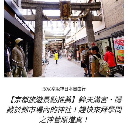
2016京阪神日本自由行
【京都旅遊景點推薦】錦天滿宮‧隱
藏於錦市場內的神社！趕快來拜學問
之神菅原道真！