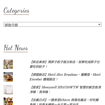
Categories
Categories
Hot News
【新店美食】周胖子餃子館北新店，就算吃成胖子也
要吃到餃子！
【德國飯店】Hotel Altes Brauhaus‧羅騰堡‧Hotel
Eisenhut 鐵帽飯店！
【居家】Honeywell HPA710WTW 智慧抗敏空氣清
淨機｜清淨機｜
【信義日式】一膳食堂Ichizen 微風信義店，好吃鰻
魚飯！採用木桶裝～台北第一家分店