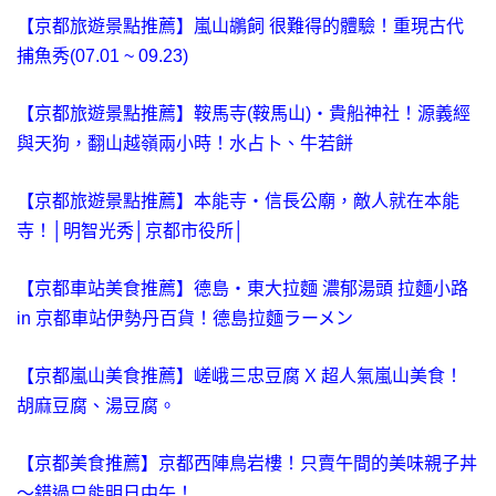
【京都旅遊景點推薦】嵐山鶘飼 很難得的體驗！重現古代
捕魚秀(07.01 ~ 09.23)
【京都旅遊景點推薦】鞍馬寺(鞍馬山)‧貴船神社！源義經
與天狗，翻山越嶺兩小時！水占卜、牛若餅
【京都旅遊景點推薦】本能寺‧信長公廟，敵人就在本能
寺！│明智光秀│京都市役所│
【京都車站美食推薦】德島‧東大拉麵 濃郁湯頭 拉麵小路
in 京都車站伊勢丹百貨！德島拉麵ラーメン
【京都嵐山美食推薦】嵯峨三忠豆腐 X 超人氣嵐山美食！
胡麻豆腐、湯豆腐。
【京都美食推薦】京都西陣鳥岩樓！只賣午間的美味親子丼
～錯過只能明日中午！