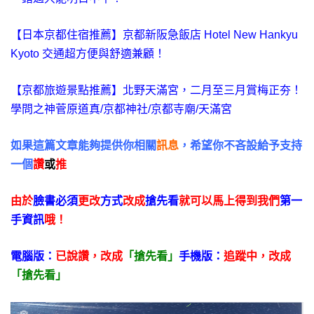
【日本京都住宿推薦】京都新阪急飯店 Hotel New Hankyu
Kyoto 交通超方便與舒適兼顧！
【京都旅遊景點推薦】北野天滿宮，二月至三月賞梅正夯！
學問之神菅原道真/京都神社/京都寺廟/天滿宮
如果這篇文章能夠提供你相關
訊息
，希望你不吝設給予支持
一個
讚
或
推
由於
臉書必須
更改
方式
改成
搶先看
就可以馬上得到我們
第一
手資訊
哦！
電腦版：
已說讚，
改成
「搶先看」
手機版：
追蹤中，改成
「搶先看」