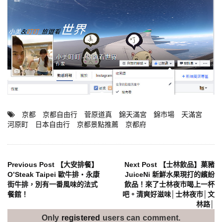
京都
京都自由行
菅原道真
錦天滿宮
錦市場
天滿宮
河原町
日本自由行
京都景點推薦
京都府
文
Previous Post
【大安排餐】
Next Post
【士林飲品】菓豬
O’Steak Taipei 歐牛排‧永康
JuiceNi 新鮮水果現打的繽紛
街牛排，別有一番風味的法式
飲品！來了士林夜市喝上一杯
章
餐館！
吧。清爽好滋味│士林夜市│文
林路│
導
Only
registered
users can comment.