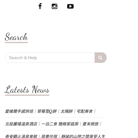
Search
Search
for:
Latests News
愛維爾手感烘培｜草莓雪Q餅｜太陽餅｜宅配美食｜
北投麗禧溫泉酒店｜一泊二食 雅緻家庭房｜夏末微旅｜
泰安觀止溫泉會館｜苗栗住宿｜靜謐的山巒之間享受人生