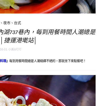
、夜市、台式
 內湖737巷內，每到用餐時間人潮總是
│捷運港墘站│
08-01
小美&叮叮
料理』
每到用餐時間總是人潮絡繹不絕的，那就坐下來點餐吧！