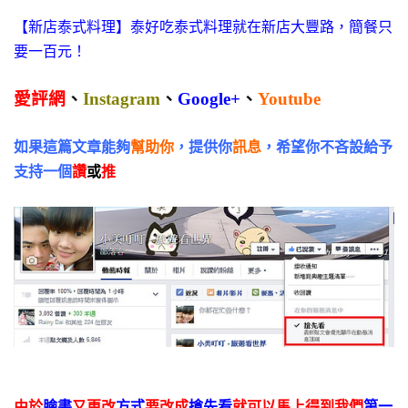
【新店泰式料理】泰好吃泰式料理就在新店大豐路，簡餐只
要一百元！
愛評網
、
Instagram
、
Google+
、
Youtube
如果這篇文章能夠
幫助你
，提供你
訊息
，希望你不吝設給予
支持一個
讚
或
推
由於
臉書
又更改
方式
要改成
搶先看
就可以馬上得到我們
第一