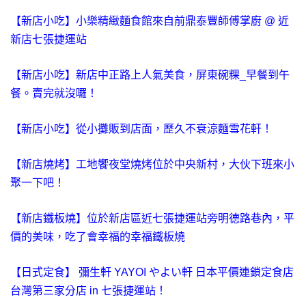
【新店小吃】小樂精緻麵食館來自前鼎泰豐師傅掌廚 @ 近
新店七張捷運站
【新店小吃】新店中正路上人氣美食，屏東碗粿_早餐到午
餐。賣完就沒囉！
【新店小吃】從小攤販到店面，歷久不衰涼麵雪花軒！
【新店燒烤】工地饗夜堂燒烤位於中央新村，大伙下班來小
聚一下吧！
【新店鐵板燒】位於新店區近七張捷運站旁明德路巷內，平
價的美味，吃了會幸福的幸福鐵板燒
【日式定食】 彌生軒 YAYOI やよい軒 日本平價連鎖定食店
台灣第三家分店 in 七張捷運站！