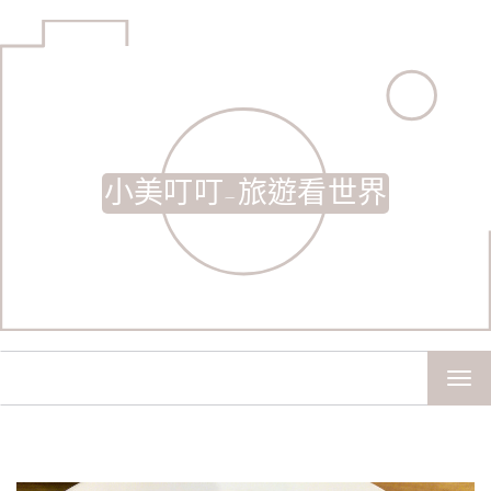
小美叮叮-旅遊看世界
TOG
NAV