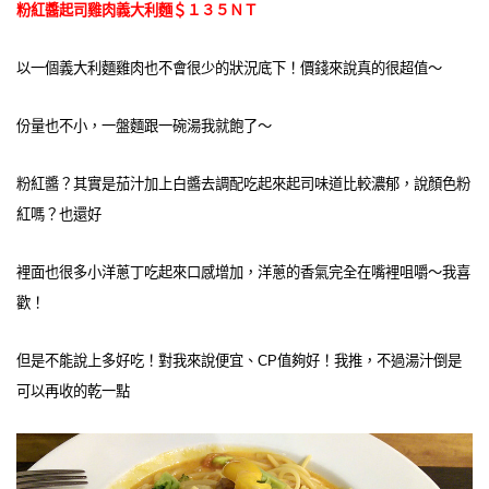
粉紅醬起司雞肉義大利麵＄１３５ＮＴ
以一個義大利麵雞肉也不會很少的狀況底下！價錢來說真的很超值～
份量也不小，一盤麵跟一碗湯我就飽了～
粉紅醬？其實是茄汁加上白醬去調配吃起來起司味道比較濃郁，說顏色粉
紅嗎？也還好
裡面也很多小洋蔥丁吃起來口感增加，洋蔥的香氣完全在嘴裡咀嚼～我喜
歡！
但是不能說上多好吃！對我來說便宜、CP值夠好！我推，不過湯汁倒是
可以再收的乾一點