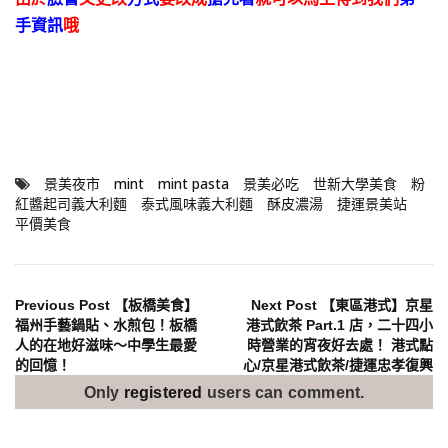
手資訊
哦
景美夜市
mint
mint pasta
景美必吃
世新大學美食
粉
紅醬起司義大利麵
泰式風味義大利麵
酥皮濃湯
捷運景美站
平價美食
文
Previous Post
【板橋美食】
Next Post
【東區港式】京星
福州手藝鍋貼、水煎包！板橋
港式飲茶 Part.1 店，二十四小
人的在地好滋味～中學生最愛
時營業的宵夜好去處！ 港式點
章
的回憶！
心/京星港式飲茶/捷運忠孝復興
導
Only
registered
users can comment.
覽