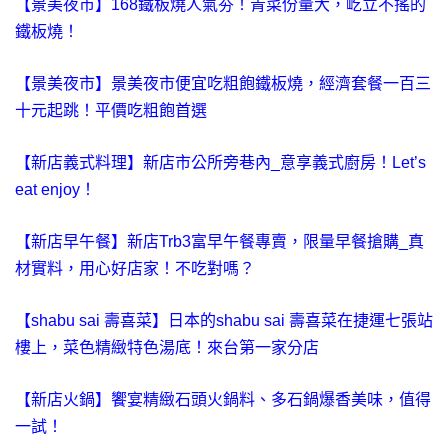
【景美夜市】168鐵板燒人氣夯！青菜份量大，屹立不搖的
鐵板燒！
【景美夜市】景美夜市便宜吃粗飽鐵板燒，經濟套餐一百三
十元起跳！平價吃粗飽首選
【新店義式料理】新店市公所旁巷內_意享義式廚房！Let’s
eat enjoy！
【新店早午餐】新店Trb3富早午餐專賣，限量早餐搶購_真
材實料，用心好店家！不吃對嗎？
【shabu sai 壽喜菜】日本的shabu sai 壽喜菜在捷運七張站
樓上，菜色精緻特色湯底！來台第一家分店
【新店火鍋】饗宴精緻石頭火鍋料、多石鍋爆香美味，值得
一試！