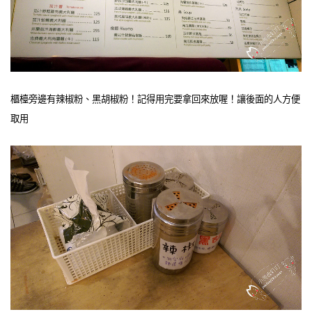
櫃檯旁邊有辣椒粉、黑胡椒粉！記得用完要拿回來放喔！讓後面的人方便
取用