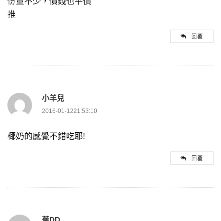
份量不少，價錢也平價
推
回覆
小羊兒
2016-01-1221:53:10
椰奶的感覺不錯吃耶!
回覆
蕉DD