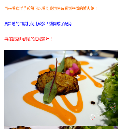
再來看這洋芋煎餅可以看到我切開有看到些微的蟹肉絲！
馬鈴薯的口感比例比較多！蟹肉成了配角
再搭配廚師調製的紅椒醬汁！