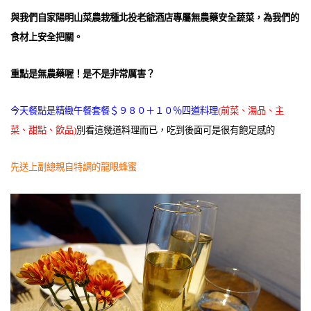
與我們自家陽明山菜農栽種北投老爺酒店專屬無農藥安全蔬菜，為我們的
食材上安全把關。
重點是無農藥喔！是不是非常厲害？
今天餐點是精緻午餐套餐＄９８０＋１０％四道料理
(前菜、湯品、主
菜、甜點、飲品)
別看這幾道料理而已，吃到後面可是很有飽足感的
先送上副總親自特調的龍眼蜂蜜