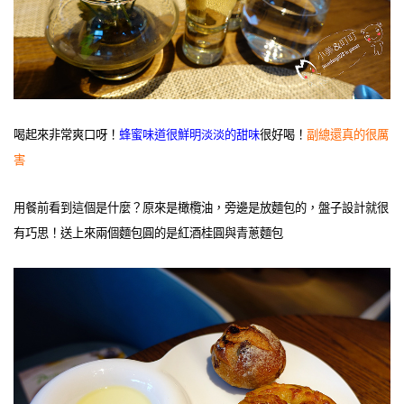
喝起來非常爽口呀！
蜂蜜味道很鮮明淡淡的甜味
很好喝！
副總還真的很厲
害
用餐前看到這個是什麼？原來是橄欖油，旁邊是放麵包的，盤子設計就很
有巧思！送上來兩個麵包圓的是紅酒桂圓與青蔥麵包