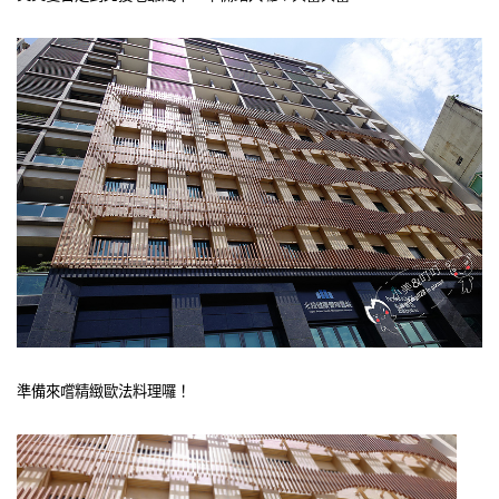
準備來嚐精緻歐法料理囉！