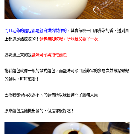
而且老爺的麵包都是親自烘焙製作的
，其實每咬一口都非常的香，送到桌
上都還是熱騰騰的！
麵包無限吃哦，所以我又要了一次…
這次送上來的是
鹽味可頌與拖鞋麵包
拖鞋麵包就像一般的歐式麵包，而鹽味可頌口感非常的多層次並帶點微微
的鹹味，叮叮超愛！
因為我發現兩次為不同的麵包所以我便詢問了服務人員
原來麵包是隨機出餐的，但是都很好吃！