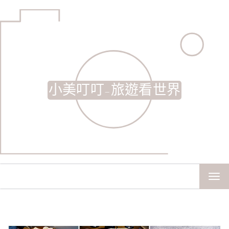
小美叮叮-旅遊看世界
TOG
NAV