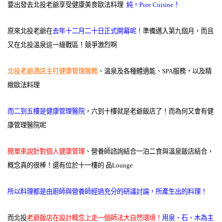
要出發去北投老爺享受健康美食歐法料理
純。Pure Cuisine！
原來北投老爺在
去年十二月二十日正式開幕呢！
準備邁入第九個月，而且
又在北投溫泉這一級戰區！競爭激烈啊
北投老爺酒店主打健康管理服務
、溫泉及各種體適能、SPA服務，以及精
緻歐法料理
而二到五樓是健康管理醫院
，六到十樓就是老爺飯店了！而為何又會有健
康管理醫院呢
簡單來說針對個人健康管理
、營養師諮詢結合一泊二食與溫泉飯店結合，
概念真的很棒！還有位於十一樓的 品Lounge
所以料理都是由廚師與營養師經過充分的研議討論，所產生出的料理！
而北投
老爺飯店在設計概念上走一個師法大自然環境！
用泉、石、木為主