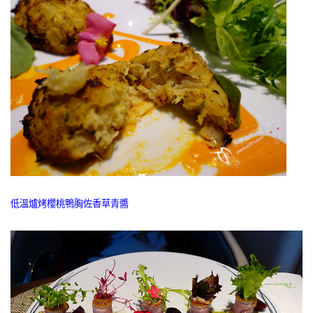
低溫爐烤櫻桃鴨胸佐香草青醬