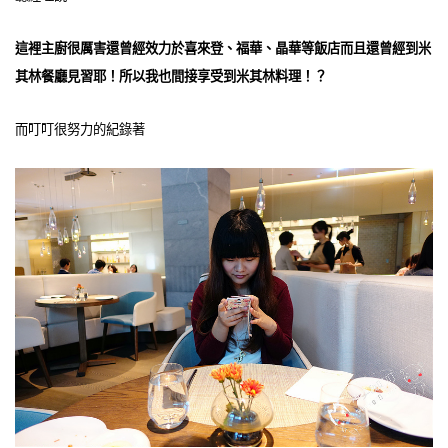
這裡主廚很厲害還曾經效力於喜來登、福華、晶華等飯店而且還曾經到米
其林餐廳見習耶！所以我也間接享受到米其林料理！？
而叮叮很努力的紀錄著