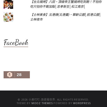
【台北燒烤】八田‧頂級帝王蟹燒烤吃到飽！不怕你
吃只怕你不敢加點│忠孝新生│松江南京│
【士林美食】北港焿(北港羹)‧華齡公園│前港公園│
士林夜市
FaceBook
28
© 2026 小美叮叮-旅遊看世界. ALL RIGHTS RESERVED.
THEME BY
MOOZ THEMES
POWERED BY
WORDPRESS