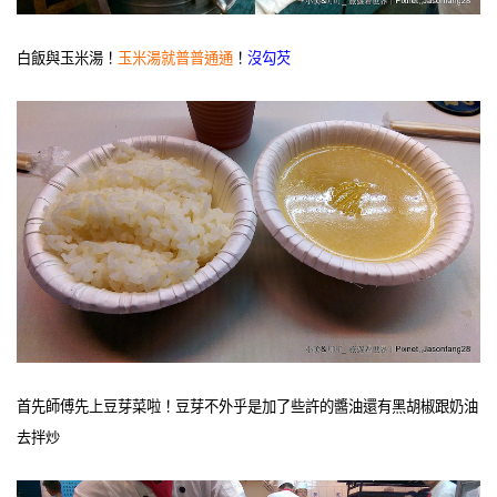
白飯與玉米湯！
玉米湯就普普通通
！
沒勾芡
首先師傅先上豆芽菜啦！豆芽不外乎是加了些許的醬油還有黑胡椒跟奶油
去拌炒