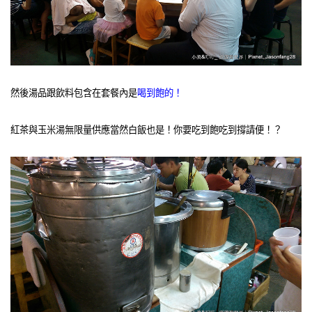
然後湯品跟飲料包含在套餐內是
喝到飽的！
紅茶與玉米湯無限量供應當然白飯也是！你要吃到飽吃到撐請便！？