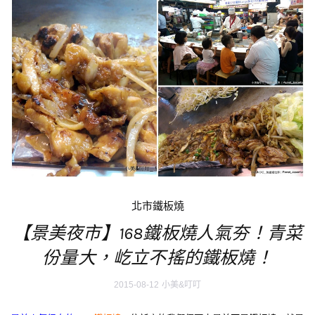
北市鐵板燒
【景美夜市】168鐵板燒人氣夯！青菜
份量大，屹立不搖的鐵板燒！
2015-08-12
小美&叮叮