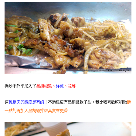
拌炒不外乎加入了
黑胡椒醬、
洋蔥
、蒜等
這
雞腿肉的嫩度是有的
！不過雞皮有點稍微軟了些，我比較喜歡吃稍微
酥
一點的再加入黑胡椒拌炒其實會更香