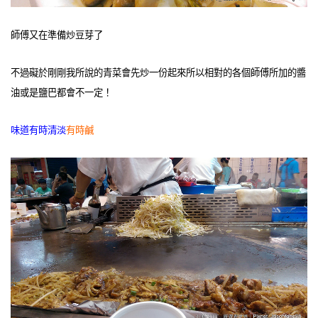
師傅又在準備炒豆芽了
不過礙於剛剛我所說的青菜會先炒一份起來所以相對的各個師傅所加的醬
油或是鹽巴都會不一定！
味道有時清淡
有時鹹