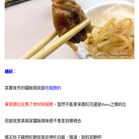
總結：
其實夜市的鐵板燒就是
吃粗飽的
畢竟價位反應了食材與服務
，當然不能拿來跟紅花還是Hana之類的比
但是就景美兩家鐵板燒味道不會差到哪裡去
哪天肚子餓想吃飽就來這裡吃白飯、喝湯、飲料到飽吧