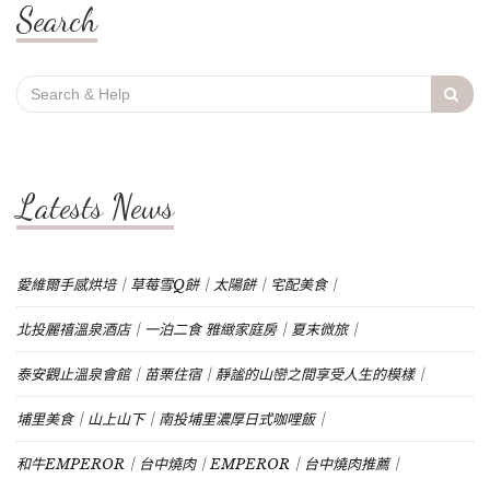
Search
Search
for:
Latests News
愛維爾手感烘培｜草莓雪Q餅｜太陽餅｜宅配美食｜
北投麗禧溫泉酒店｜一泊二食 雅緻家庭房｜夏末微旅｜
泰安觀止溫泉會館｜苗栗住宿｜靜謐的山巒之間享受人生的模樣｜
埔里美食｜山上山下｜南投埔里濃厚日式咖哩飯｜
和牛EMPEROR｜台中燒肉｜EMPEROR｜台中燒肉推薦｜