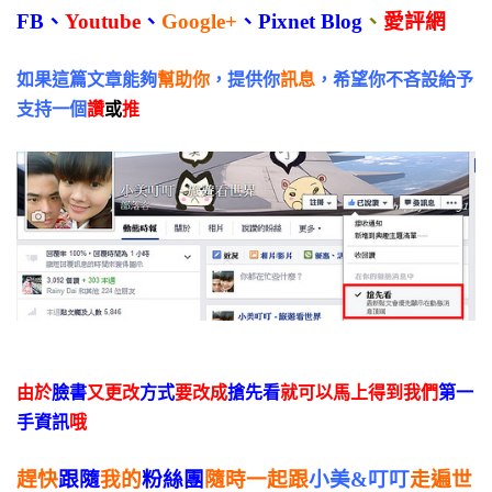
FB
、
Youtube
、
Google+
、
Pixnet Blog
、
愛評網
如果這篇文章能夠
幫助你
，提供你
訊息
，希望你不吝設給予
支持一個
讚
或
推
由於
臉書
又更改
方式
要改成
搶先看
就可以馬上得到我們
第一
手資訊
哦
趕快
跟隨
我的
粉絲團
隨時一起跟
小美&叮叮
走遍世