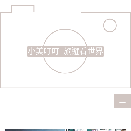
小美叮叮-旅遊看世界
TOG
NAV