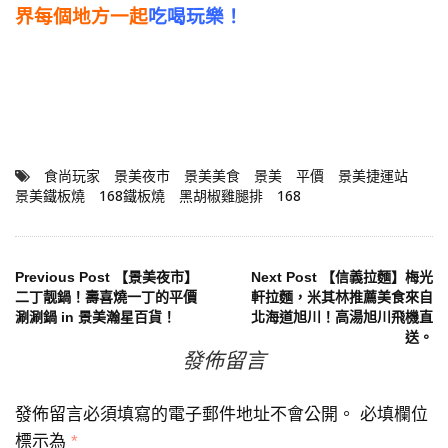
界每個地方一起
吃喝玩樂！
食尚玩家
景美夜市
景美美食
景美
平價
景美捷運站
景美鐵板燒
168鐵板燒
黑胡椒雞腿排
168
文
Previous Post
【景美夜市】
Next Post
【信義拉麵】梅光
二丁靓鍋！壽喜燒一丁的平價
軒拉麵，米其林推薦美食來自
涮涮鍋 in 景美瀚星百貨！
北海道旭川！高湯旭川飛機直
章
送。
發佈留言
導
覽
發佈留言必須填寫的電子郵件地址不會公開。
必填欄位
標示為
*