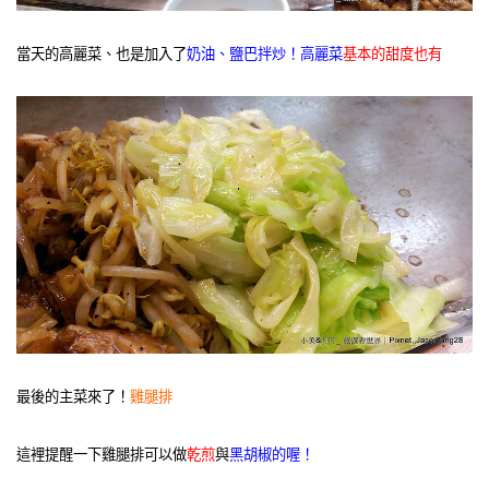
當天的高麗菜、也是加入了
奶油、鹽巴拌炒！高麗菜
基本的甜度也有
最後的主菜來了！
雞腿排
這裡提醒一下雞腿排可以做
乾煎
與
黑胡椒的喔！