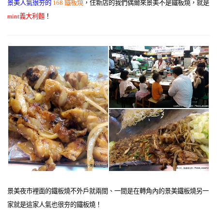
景美人氣很夯的
168 鐵板燒
，住新店的我們偶爾來景美不是鐵板燒，就是
mint義大利麵
！
景美夜市裡面的鐵板燒不外戶就兩間、一間是在轉角內的景美鐵板燒另一
家就是這家人氣也很夯的鐵板燒！