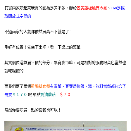
其實兩家吃起來我真的認為是差不多，礙於
景美鐵板燒有冷氣
、
168是採
取開放式空間的
不過兩家的人氣都依然居高不下就是了！
剛好有位置！先坐下來吧，看一下桌上的菜單
其實價位還算滿平價的部分，畢竟夜市嘛，可是相對的服務跟菜色當然也
就吃粗飽的
而我們兩了兩個
雞腿排套餐
有青菜、豆芽然後飯、湯、飲料當然都包含了
需要
＄１７０
跟 單點
奶油蘑菇
＄７０
當然你要吃貴一點的套餐也可以！