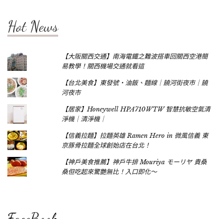
Hot News
【大阪關西交通】南海電鐵之難波搭車回關西空港簡
易教學！關西機場交通就看這
【台北美食】東發號‧油飯、麵線｜饒河街夜市｜饒
河夜市
【居家】Honeywell HPA710WTW 智慧抗敏空氣清
淨機｜清淨機｜
【信義拉麵】拉麵英雄 Ramen Hero in 微風信義 東
京豚骨拉麵全球創始店在台北！
【神戶美食推薦】神戶牛排 Mouriya モーリヤ 貴桑
桑但吃起來驚艷無比！入口即化～
FaceBook