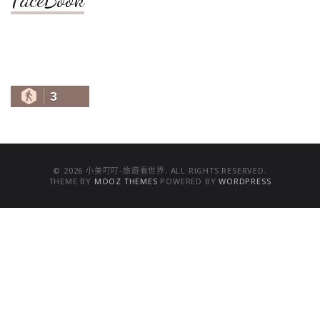
3
© 2026 小美叮叮-旅遊看世界. ALL RIGHTS RESERVED.
THEME BY
MOOZ THEMES
POWERED BY
WORDPRESS