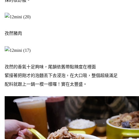
辣的很舒服。
孜然豬肉
孜然的香氣十足夠味，尾韻依舊帶點辣度在裡面
緊接著把剛才的泡麵丟下去浸泡，在大口吸，整個超級滿足
配料就跟上一鍋一模一樣囉！實在太豐盛。