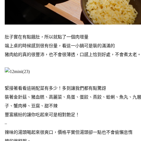
肚子實在有點餓肚，所以就點了一個肉增量
端上桌的時候感到很有份量，看這一小鍋可是裝的滿滿的
豬肉給的真的很豐沛，也不會很薄透，口感上恰到好處，不會煮太老
緊接著看看這碗配菜有多少！多到讓我們都有點驚訝
裝著金針菇、豬血糕、高麗菜、鳥蛋、蛋餃、燕餃、蛤蜊、魚丸、九
子、蟹肉棒、豆腐、甜不辣
豐富繽紛的讓你吃起來可是相對飽足！
–
辣味的湯頭喝起來很爽口，價格平實但湯頭卻一點也不會偷懶怠惰