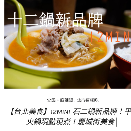
火鍋、麻辣鍋
|
北市這樣吃
【台北美食】12MINI-石二鍋新品牌！
火鍋現點現煮！慶城街美食│