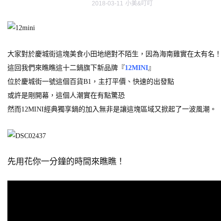
2018-03-11
小美&叮叮
大家對於慶城街這塊美食小田地絕對不陌生，因為海南雞實在太有名
這回我們來瞧瞧這十二鍋旗下新品牌『
12MINI
』
位於慶城街一號這個百貨B1，主打平價、快速的出發點
或許是剛開幕，這個人潮實在有點驚恐
然而12MINI經典獨享鍋的加入無非是讓這塊區域又掀起了一波風潮。
先用花你一分鐘的時間來瞧瞧！