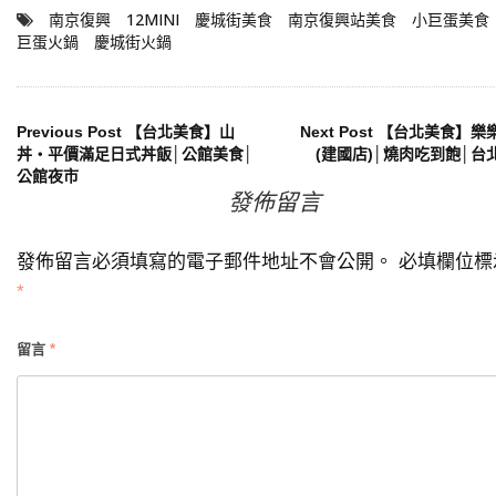
南京復興
12MINI
慶城街美食
南京復興站美食
小巨蛋美食
巨蛋火鍋
慶城街火鍋
文
Previous Post
【台北美食】山
Next Post
【台北美食】樂
丼‧平價滿足日式丼飯│公館美食│
(建國店)│燒肉吃到飽│台
公館夜市
章
發佈留言
導
發佈留言必須填寫的電子郵件地址不會公開。
必填欄位標
覽
*
留言
*