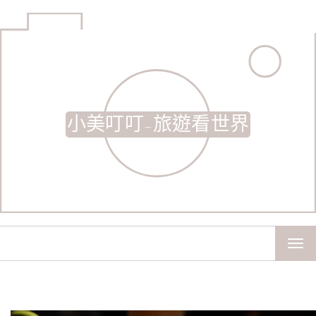
小美叮叮-旅遊看世界
TOG
NAV