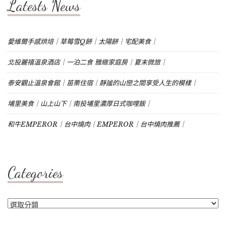
Latests News
愛維爾手感烘培｜草莓雪Q餅｜太陽餅｜宅配美食｜
北投麗禧溫泉酒店｜一泊二食 雅緻家庭房｜夏末微旅｜
泰安觀止溫泉會館｜苗栗住宿｜靜謐的山巒之間享受人生的模樣｜
埔里美食｜山上山下｜南投埔里濃厚日式咖哩飯｜
和牛EMPEROR｜台中燒肉｜EMPEROR｜台中燒肉推薦｜
Categories
Categories