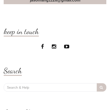
jasonfang1128@gmail.com
keep in touch
Search
Search
for: