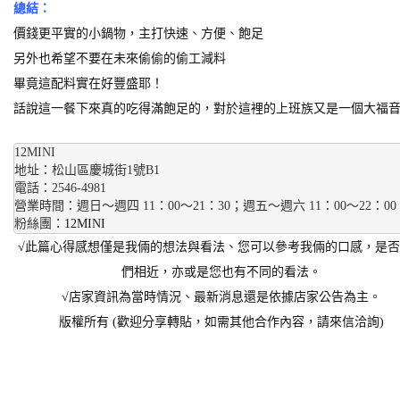
總結：
價錢更平實的小鍋物，主打快速、方便、飽足
另外也希望不要在未來偷偷的偷工減料
畢竟這配料實在好豐盛耶！
話說這一餐下來真的吃得滿飽足的，對於這裡的上班族又是一個大福
12MINI
地址：松山區慶城街1號B1 
電話：2546-4981
營業時間：週日～週四 11：00～21：30；週五～週六 11：00～22：00 1
粉絲團：
12MINI
√此篇心得感想僅是我倆的想法與看法、您可以參考我倆的口感，是
們相近，亦或是您也有不同的看法。
√店家資訊為當時情況、最新消息還是依據店家公告為主。
版權所有 (歡迎分享轉貼，如需其他合作內容，請來信洽詢)