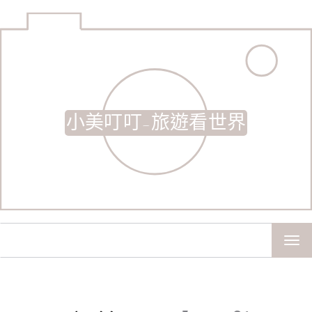
小美叮叮-旅遊看世界
TOG
NAV