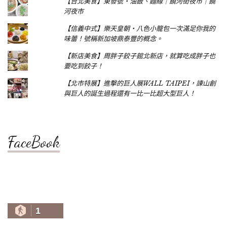
【台北美食】東發號‧油飯、麵線｜饒河街夜市｜饒
河夜市
【信義中式】樂天皇朝‧八色小籠包一次滿足你我的
味蕾！號稱新加坡鼎泰豐的概念。
【新店美食】周胖子餃子館北新店，就算吃成胖子也
要吃到餃子！
【北市特展】進擊的巨人展WALL TAIPEI，諫山創
與巨人的誕生過程還有一比一比超大型巨人！
FaceBook
1