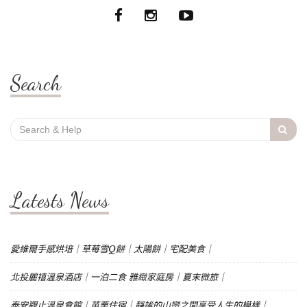
Search
Search
for:
Latests News
愛維爾手感烘培｜草莓雪Q餅｜太陽餅｜宅配美食｜
北投麗禧溫泉酒店｜一泊二食 雅緻家庭房｜夏末微旅｜
泰安觀止溫泉會館｜苗栗住宿｜靜謐的山巒之間享受人生的模樣｜