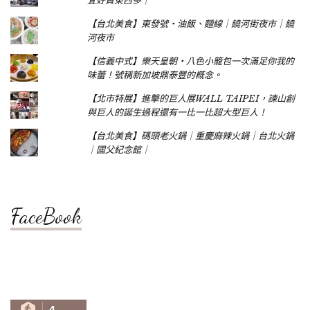
宜好買東西多｜
【台北美食】東發號‧油飯、麵線｜饒河街夜市｜饒
河夜市
【信義中式】樂天皇朝‧八色小籠包一次滿足你我的
味蕾！號稱新加坡鼎泰豐的概念。
【北市特展】進擊的巨人展WALL TAIPEI，諫山創
與巨人的誕生過程還有一比一比超大型巨人！
【台北美食】碼頭老火鍋｜重慶麻辣火鍋｜台北火鍋
｜國父紀念館｜
FaceBook
4