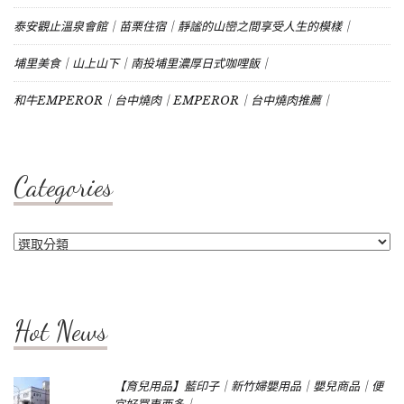
泰安觀止溫泉會館｜苗栗住宿｜靜謐的山巒之間享受人生的模樣｜
埔里美食｜山上山下｜南投埔里濃厚日式咖哩飯｜
和牛EMPEROR｜台中燒肉｜EMPEROR｜台中燒肉推薦｜
Categories
Categories
Hot News
【育兒用品】藍印子｜新竹婦嬰用品｜嬰兒商品｜便