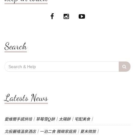
Search
Search
for:
Latests News
愛維爾手感烘培｜草莓雪Q餅｜太陽餅｜宅配美食｜
北投麗禧溫泉酒店｜一泊二食 雅緻家庭房｜夏末微旅｜