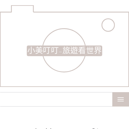
小美叮叮-旅遊看世界
TOG
NAV