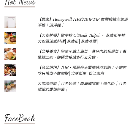
Hot News
【居家】Honeywell HPA710WTW 智慧抗敏空氣清
淨機｜清淨機｜
【大安排餐】歐牛排 O'Steak Taipei ‧ 永康街牛排│
大安區法式料理│永康街│永康商圈│
【北投美食】阿金小館上海菜，巷仔內的私房菜！肴
豬腳二吃，捷運北投站步行五分鐘。
【台北燒烤】八田‧頂級帝王蟹燒烤吃到飽！不怕你
吃只怕你不敢加點│忠孝新生│松江南京│
大盜陳茶飲｜月老奶茶｜霞海城隍廟｜迪化街｜月老
認證的愛情詩籤｜
FaceBook