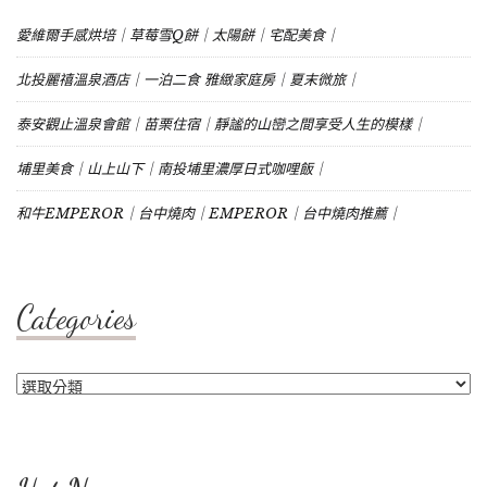
愛維爾手感烘培｜草莓雪Q餅｜太陽餅｜宅配美食｜
北投麗禧溫泉酒店｜一泊二食 雅緻家庭房｜夏末微旅｜
泰安觀止溫泉會館｜苗栗住宿｜靜謐的山巒之間享受人生的模樣｜
埔里美食｜山上山下｜南投埔里濃厚日式咖哩飯｜
和牛EMPEROR｜台中燒肉｜EMPEROR｜台中燒肉推薦｜
Categories
Categories