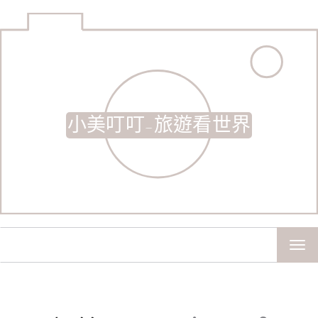
小美叮叮-旅遊看世界
TOG
NAV