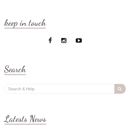
keep in touch
Search
Search
for:
Latests News