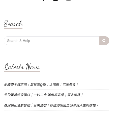
Search
Search
for:
Latests News
愛維爾手感烘培｜草莓雪Q餅｜太陽餅｜宅配美食｜
北投麗禧溫泉酒店｜一泊二食 雅緻家庭房｜夏末微旅｜
泰安觀止溫泉會館｜苗栗住宿｜靜謐的山巒之間享受人生的模樣｜