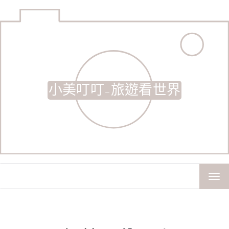
小美叮叮-旅遊看世界
TOG
NAV