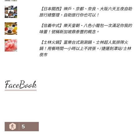
【日本關西】神戶、京都、奈良、大阪六天五夜自助
旅行總整理，自助旅行你也可以！
【信義中式】樂天皇朝‧八色小籠包一次滿足你我的
味蕾！號稱新加坡鼎泰豐的概念。
【士林火鍋】富樂台式涮涮鍋‧士林超人氣排隊火
鍋！用餐時間一小時以上不誇張。/捷運劍潭站/士林
夜市
FaceBook
5