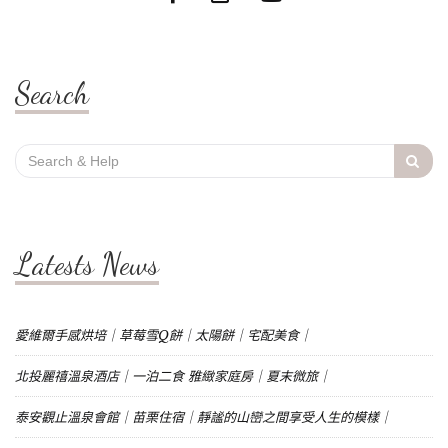
Search
Search
for:
Latests News
愛維爾手感烘培｜草莓雪Q餅｜太陽餅｜宅配美食｜
北投麗禧溫泉酒店｜一泊二食 雅緻家庭房｜夏末微旅｜
泰安觀止溫泉會館｜苗栗住宿｜靜謐的山巒之間享受人生的模樣｜