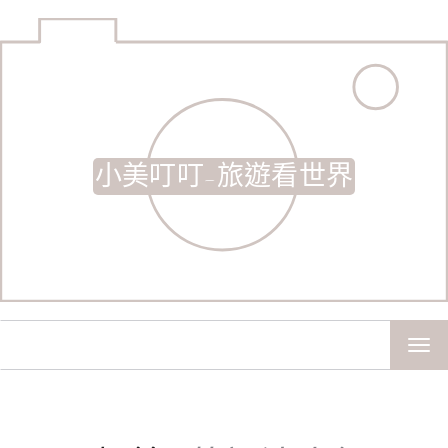
小美叮叮-旅遊看世界
TOG
NAV