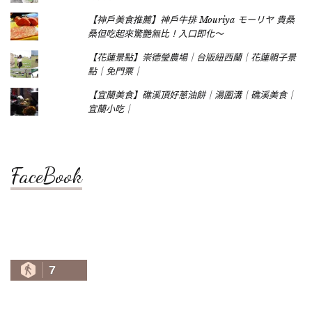
【神戶美食推薦】神戶牛排 Mouriya モーリヤ 貴桑
桑但吃起來驚艷無比！入口即化～
【花蓮景點】崇德瑩農場｜台版紐西蘭｜花蓮親子景
點｜免門票｜
【宜蘭美食】礁溪頂好蔥油餅｜湯圍溝｜礁溪美食｜
宜蘭小吃｜
FaceBook
7