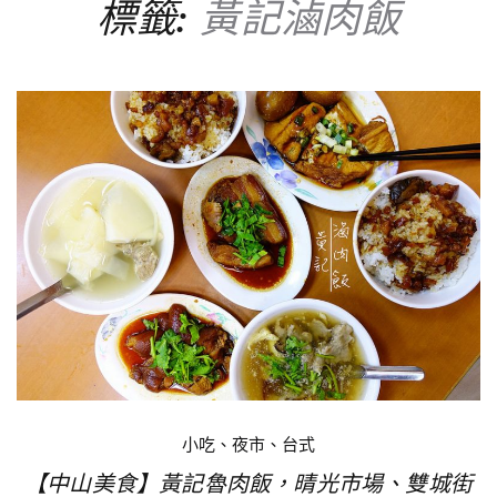
標籤:
黃記滷肉飯
小吃、夜市、台式
【中山美食】黃記魯肉飯，晴光市場、雙城街