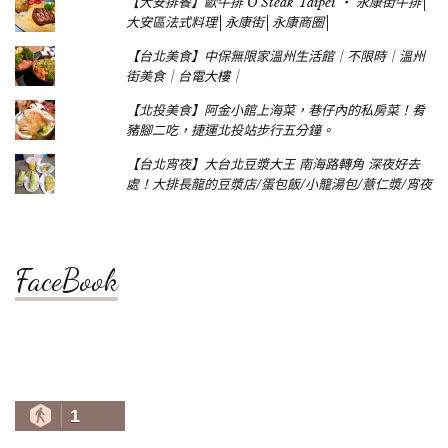
【大安排餐】歐牛排 O'Steak Taipei ‧ 永康街牛排│
大安區法式料理│永康街│永康商圈│
【台北美食】中保無限家溫州生活館｜不限時｜溫州
街美食｜台電大樓｜
【北投美食】阿金小館上海菜，巷仔內的私房菜！肴
豬腳二吃，捷運北投站步行五分鐘。
【台北宵夜】大台北豆漿大王 南海路轉角 深夜好去
處！大排長龍的豆漿店/蛋包飯/小籠湯包/薏仁漿/宵夜
FaceBook
1