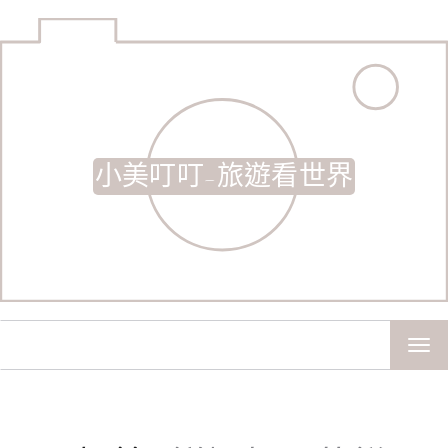
小美叮叮-旅遊看世界
TOG
NAV