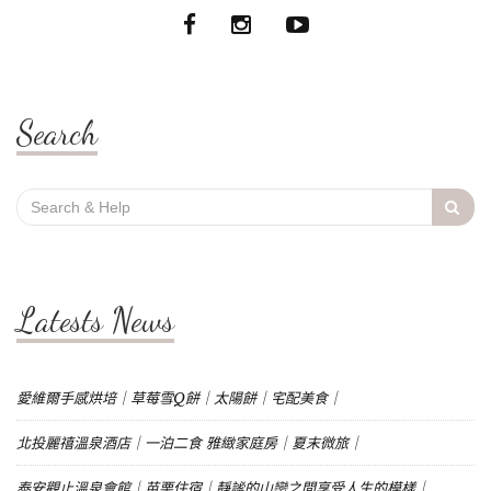
Search
Search
for:
Latests News
愛維爾手感烘培｜草莓雪Q餅｜太陽餅｜宅配美食｜
北投麗禧溫泉酒店｜一泊二食 雅緻家庭房｜夏末微旅｜
泰安觀止溫泉會館｜苗栗住宿｜靜謐的山巒之間享受人生的模樣｜