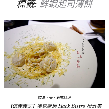
標籤:
鮮蝦起司薄餅
歐法、美、義式料理
【信義義式】哈克廚房 Hack Bistro 松菸美