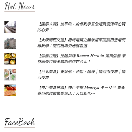
Hot News
【國泰人壽】旅平險，投保教學五分鐘買個保障也玩
的心安！
【大阪關西交通】南海電鐵之難波搭車回關西空港簡
易教學！關西機場交通就看這
【信義拉麵】拉麵英雄 Ramen Hero in 微風信義 東
京豚骨拉麵全球創始店在台北！
【台北美食】東發號‧油飯、麵線｜饒河街夜市｜饒
河夜市
【神戶美食推薦】神戶牛排 Mouriya モーリヤ 貴桑
桑但吃起來驚艷無比！入口即化～
FaceBook