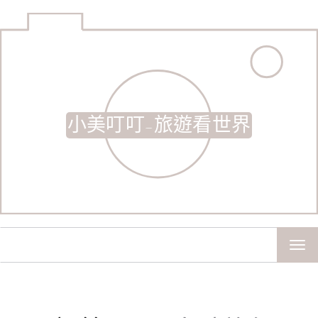
小美叮叮-旅遊看世界
TOG
NAV