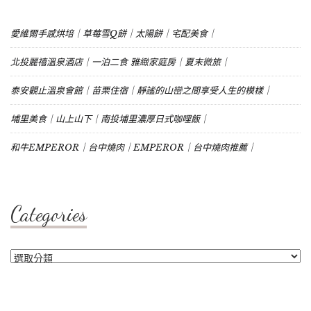
愛維爾手感烘培｜草莓雪Q餅｜太陽餅｜宅配美食｜
北投麗禧溫泉酒店｜一泊二食 雅緻家庭房｜夏末微旅｜
泰安觀止溫泉會館｜苗栗住宿｜靜謐的山巒之間享受人生的模樣｜
埔里美食｜山上山下｜南投埔里濃厚日式咖哩飯｜
和牛EMPEROR｜台中燒肉｜EMPEROR｜台中燒肉推薦｜
Categories
Categories