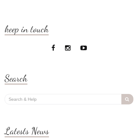
keep in touch
Search
Search
for:
Latests News