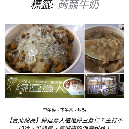
標籤:
蒟蒻牛奶
早午餐、下午茶、甜點
【台北甜品】綠逗薏人還是綠豆薏仁？主打不
加冰、低熱量、最健康的消暑甜品！