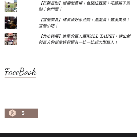
【花蓮景點】崇德瑩農場｜台版紐西蘭｜花蓮親子景
點｜免門票｜
【宜蘭美食】礁溪頂好蔥油餅｜湯圍溝｜礁溪美食｜
宜蘭小吃｜
【北市特展】進擊的巨人展WALL TAIPEI，諫山創
與巨人的誕生過程還有一比一比超大型巨人！
FaceBook
5