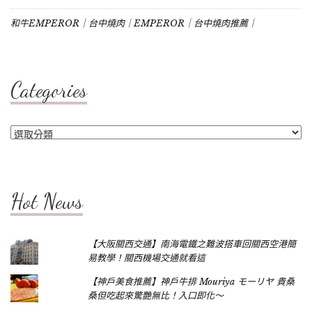
和牛EMPEROR｜台中燒肉｜EMPEROR｜台中燒肉推薦｜
Categories
Categories
Hot News
【大阪關西交通】南海電鐵之難波搭車回關西空港簡
易教學！關西機場交通就看這
【神戶美食推薦】神戶牛排 Mouriya モーリヤ 貴桑
桑但吃起來驚艷無比！入口即化～