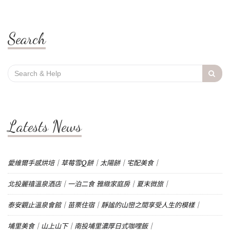
Search
Search
for:
Latests News
愛維爾手感烘培｜草莓雪Q餅｜太陽餅｜宅配美食｜
北投麗禧溫泉酒店｜一泊二食 雅緻家庭房｜夏末微旅｜
泰安觀止溫泉會館｜苗栗住宿｜靜謐的山巒之間享受人生的模樣｜
埔里美食｜山上山下｜南投埔里濃厚日式咖哩飯｜