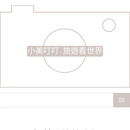
小美叮叮-旅遊看世界
TOG
NAV