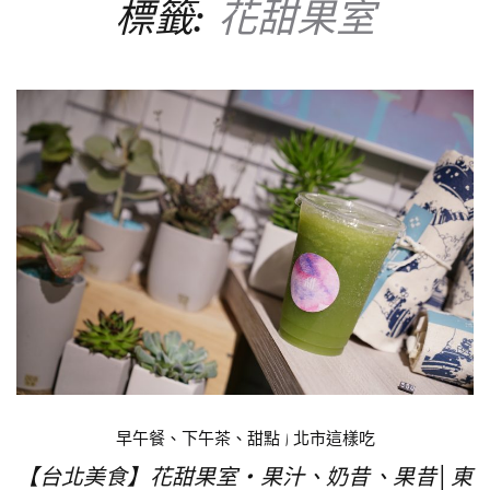
標籤:
花甜果室
早午餐、下午茶、甜點
|
北市這樣吃
【台北美食】花甜果室‧果汁、奶昔、果昔│東