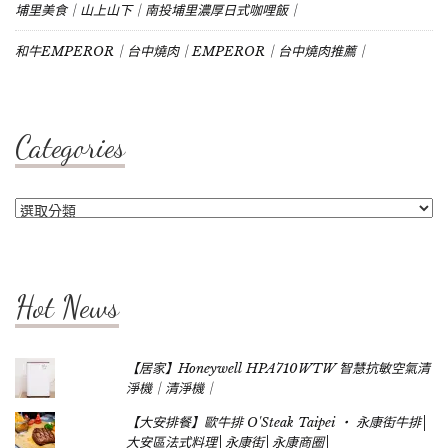
埔里美食｜山上山下｜南投埔里濃厚日式咖哩飯｜
和牛EMPEROR｜台中燒肉｜EMPEROR｜台中燒肉推薦｜
Categories
Categories
Hot News
【居家】Honeywell HPA710WTW 智慧抗敏空氣清
淨機｜清淨機｜
【大安排餐】歐牛排 O'Steak Taipei ‧ 永康街牛排│
大安區法式料理│永康街│永康商圈│