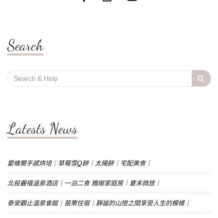
Search
Search
for:
Latests News
愛維爾手感烘培｜草莓雪Q餅｜太陽餅｜宅配美食｜
北投麗禧溫泉酒店｜一泊二食 雅緻家庭房｜夏末微旅｜
泰安觀止溫泉會館｜苗栗住宿｜靜謐的山巒之間享受人生的模樣｜