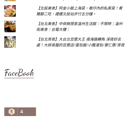
【北投美食】阿金小館上海菜，巷仔內的私房菜！肴
豬腳二吃，捷運北投站步行五分鐘。
【台北美食】中保無限家溫州生活館｜不限時｜溫州
街美食｜台電大樓｜
【台北宵夜】大台北豆漿大王 南海路轉角 深夜好去
處！大排長龍的豆漿店/蛋包飯/小籠湯包/薏仁漿/宵夜
FaceBook
4