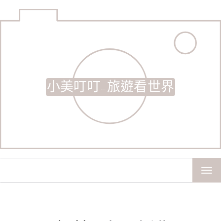
小美叮叮-旅遊看世界
TOG
NAV