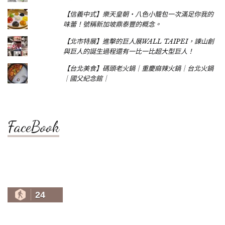
【信義中式】樂天皇朝‧八色小籠包一次滿足你我的
味蕾！號稱新加坡鼎泰豐的概念。
【北市特展】進擊的巨人展WALL TAIPEI，諫山創
與巨人的誕生過程還有一比一比超大型巨人！
【台北美食】碼頭老火鍋｜重慶麻辣火鍋｜台北火鍋
｜國父紀念館｜
FaceBook
24