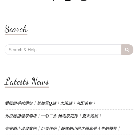
Search
Search
for:
Latests News
愛維爾手感烘培｜草莓雪Q餅｜太陽餅｜宅配美食｜
北投麗禧溫泉酒店｜一泊二食 雅緻家庭房｜夏末微旅｜
泰安觀止溫泉會館｜苗栗住宿｜靜謐的山巒之間享受人生的模樣｜