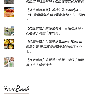
關西空港簡易教學！關西機場交通就看這
【神戶美食推薦】神戶牛排 Mouriya モー
リヤ 貴桑桑但吃起來驚艷無比！入口即化
～
【花蓮景點】崇德瑩農場｜台版紐西蘭｜
花蓮親子景點｜免門票｜
【信義拉麵】拉麵英雄 Ramen Hero in
微風信義 東京豚骨拉麵全球創始店在台
北！
【台北美食】東發號‧油飯、麵線｜饒河
街夜市｜饒河夜市
FaceBook