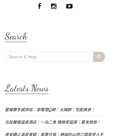
Search
Search
for:
Latests News
愛維爾手感烘培｜草莓雪Q餅｜太陽餅｜宅配美食｜
北投麗禧溫泉酒店｜一泊二食 雅緻家庭房｜夏末微旅｜
泰安觀止溫泉會館｜苗栗住宿｜靜謐的山巒之間享受人生