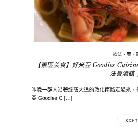
歐法、美、
【東區美食】好米亞 Goodies Cu
法餐酒館
昨晚一群人沿著綠蔭大道的敦化南路走過來，位
亞 Goodies C […]
CONT