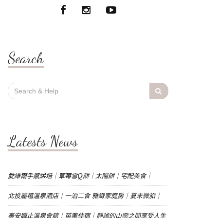
Search
Search
for:
Latests News
愛維爾手感烘培｜草莓雪Q餅｜太陽餅｜宅配美食｜
北投麗禧溫泉酒店｜一泊二食 雅緻家庭房｜夏末微旅｜
泰安觀止溫泉會館｜苗栗住宿｜靜謐的山巒之間享受人生