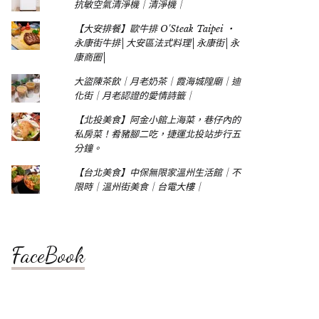
抗敏空氣清淨機｜清淨機｜
【大安排餐】歐牛排 O'Steak Taipei ‧
永康街牛排│大安區法式料理│永康街│永
康商圈│
大盜陳茶飲｜月老奶茶｜霞海城隍廟｜迪
化街｜月老認證的愛情詩籤｜
【北投美食】阿金小館上海菜，巷仔內的
私房菜！肴豬腳二吃，捷運北投站步行五
分鐘。
【台北美食】中保無限家溫州生活館｜不
限時｜溫州街美食｜台電大樓｜
FaceBook