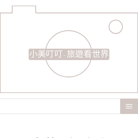
小美叮叮-旅遊看世界
TOG
NAV