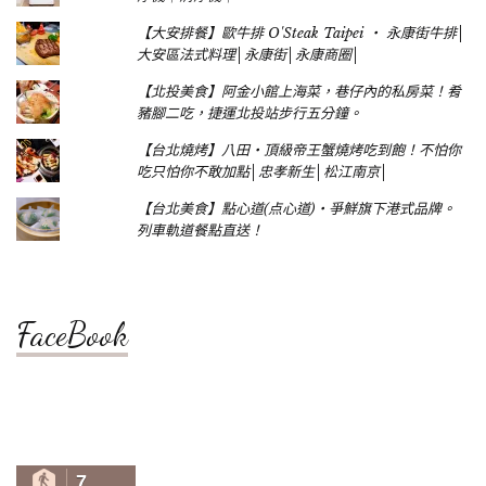
【大安排餐】歐牛排 O'Steak Taipei ‧ 永康街牛排│
大安區法式料理│永康街│永康商圈│
【北投美食】阿金小館上海菜，巷仔內的私房菜！肴
豬腳二吃，捷運北投站步行五分鐘。
【台北燒烤】八田‧頂級帝王蟹燒烤吃到飽！不怕你
吃只怕你不敢加點│忠孝新生│松江南京│
【台北美食】點心道(点心道)‧爭鮮旗下港式品牌。
列車軌道餐點直送！
FaceBook
7