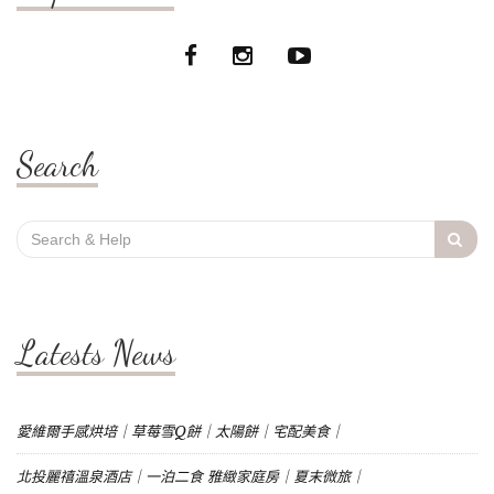
Search
Search
for:
Latests News
愛維爾手感烘培｜草莓雪Q餅｜太陽餅｜宅配美食｜
北投麗禧溫泉酒店｜一泊二食 雅緻家庭房｜夏末微旅｜