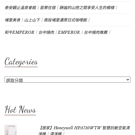
泰安觀止溫泉會館｜苗栗住宿｜靜謐的山巒之間享受人生的模樣｜
埔里美食｜山上山下｜南投埔里濃厚日式咖哩飯｜
和牛EMPEROR｜台中燒肉｜EMPEROR｜台中燒肉推薦｜
Categories
Categories
Hot News
【居家】Honeywell HPA710WTW 智慧抗敏空氣清
淨機｜清淨機｜