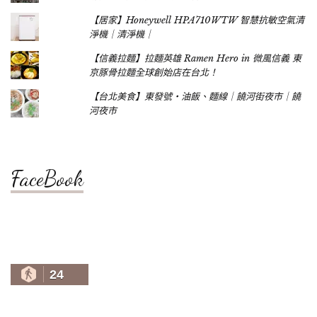
【居家】Honeywell HPA710WTW 智慧抗敏空氣清
淨機｜清淨機｜
【信義拉麵】拉麵英雄 Ramen Hero in 微風信義 東
京豚骨拉麵全球創始店在台北！
【台北美食】東發號‧油飯、麵線｜饒河街夜市｜饒
河夜市
FaceBook
24