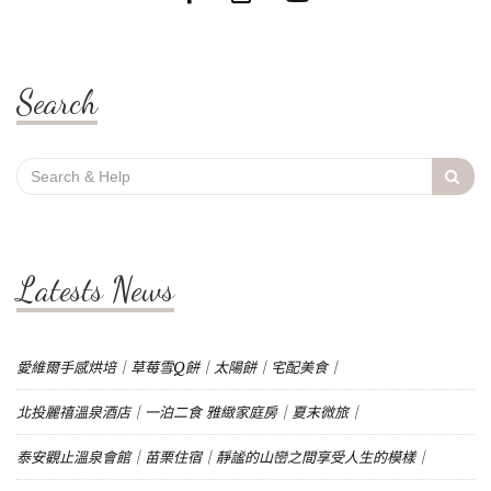
Search
Search
for:
Latests News
愛維爾手感烘培｜草莓雪Q餅｜太陽餅｜宅配美食｜
北投麗禧溫泉酒店｜一泊二食 雅緻家庭房｜夏末微旅｜
泰安觀止溫泉會館｜苗栗住宿｜靜謐的山巒之間享受人生的模樣｜