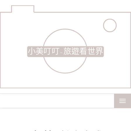
小美叮叮-旅遊看世界
TOG
NAV