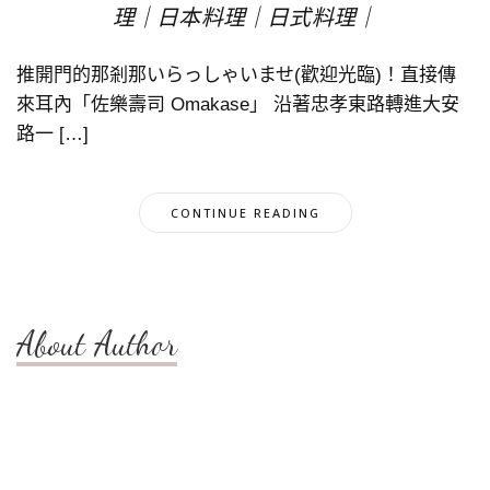
理｜日本料理｜日式料理｜
推開門的那剎那いらっしゃいませ(歡迎光臨)！直接傳
來耳內「佐樂壽司 Omakase」 沿著忠孝東路轉進大安
路一 […]
CONTINUE READING
About Author