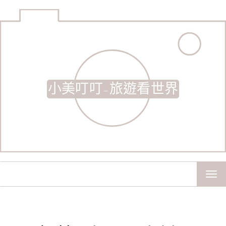
小美叮叮-旅遊看世界
TOG
NAV