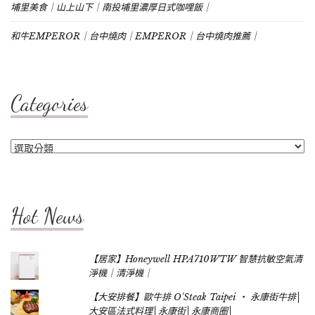
埔里美食｜山上山下｜南投埔里濃厚日式咖哩飯｜
和牛EMPEROR｜台中燒肉｜EMPEROR｜台中燒肉推薦｜
Categories
Categories
Hot News
【居家】Honeywell HPA710WTW 智慧抗敏空氣清
淨機｜清淨機｜
【大安排餐】歐牛排 O'Steak Taipei ‧ 永康街牛排│
大安區法式料理│永康街│永康商圈│