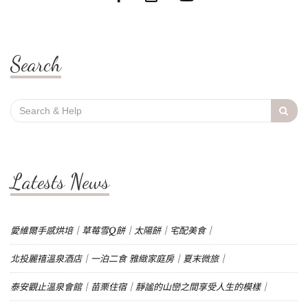
Search
Search
for:
Latests News
愛維爾手感烘培｜草莓雪Q餅｜太陽餅｜宅配美食｜
北投麗禧溫泉酒店｜一泊二食 雅緻家庭房｜夏末微旅｜
泰安觀止溫泉會館｜苗栗住宿｜靜謐的山巒之間享受人生的模樣｜