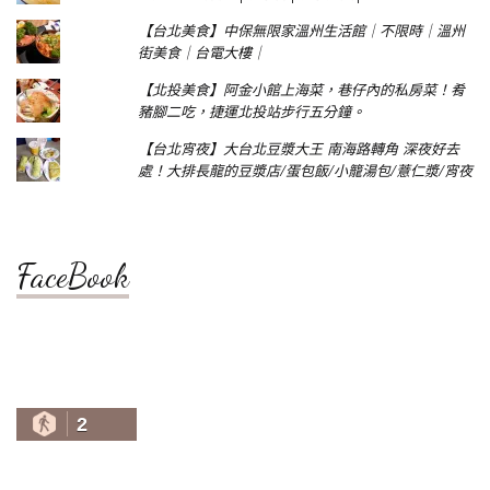
【台北美食】中保無限家溫州生活館｜不限時｜溫州
街美食｜台電大樓｜
【北投美食】阿金小館上海菜，巷仔內的私房菜！肴
豬腳二吃，捷運北投站步行五分鐘。
【台北宵夜】大台北豆漿大王 南海路轉角 深夜好去
處！大排長龍的豆漿店/蛋包飯/小籠湯包/薏仁漿/宵夜
FaceBook
2