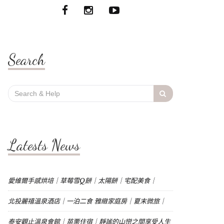
Search
Search
for:
Latests News
愛維爾手感烘培｜草莓雪Q餅｜太陽餅｜宅配美食｜
北投麗禧溫泉酒店｜一泊二食 雅緻家庭房｜夏末微旅｜
泰安觀止溫泉會館｜苗栗住宿｜靜謐的山巒之間享受人生