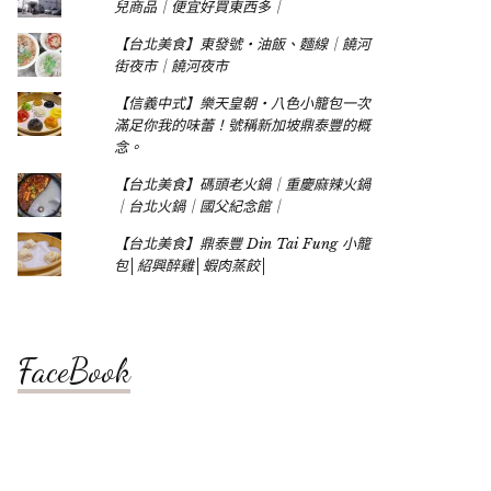
兒商品｜便宜好買東西多｜
【台北美食】東發號‧油飯、麵線｜饒河
街夜市｜饒河夜市
【信義中式】樂天皇朝‧八色小籠包一次
滿足你我的味蕾！號稱新加坡鼎泰豐的概
念。
【台北美食】碼頭老火鍋｜重慶麻辣火鍋
｜台北火鍋｜國父紀念館｜
【台北美食】鼎泰豐 Din Tai Fung 小籠
包│紹興醉雞│蝦肉蒸餃│
FaceBook