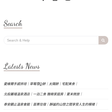
Search
Search
for:
Latests News
愛維爾手感烘培｜草莓雪Q餅｜太陽餅｜宅配美食｜
北投麗禧溫泉酒店｜一泊二食 雅緻家庭房｜夏末微旅｜
泰安觀止溫泉會館｜苗栗住宿｜靜謐的山巒之間享受人生的模樣｜