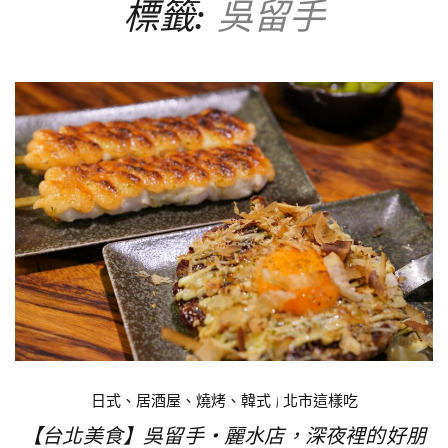
標籤:
吳留手
日式、居酒屋、燒烤、韓式
|
北市這樣吃
【台北美食】吳留手‧麗水店，深夜裡的好朋