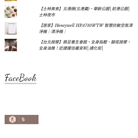
【士林美食】北港焿(北港羹)‧華齡公園│前港公園│
士林夜市
【居家】Honeywell HPA710WTW 智慧抗敏空氣清
淨機｜清淨機｜
【台北按摩】鼎足養生會館‧全身指壓、腳底按摩、
全身油推！近捷運信義安和│通化街│
FaceBook
5