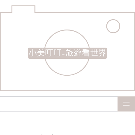
小美叮叮-旅遊看世界
TOG
NAV