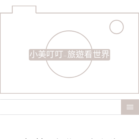
小美叮叮-旅遊看世界
TOG
NAV