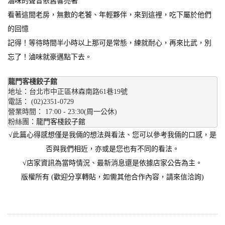
滷味的聲音依舊響亮著
看著這間老房，無數的老饕、年輕夥伴，來到這裡，吃下屬於他們
的回憶
記得！等待時間半小時以上那可是常態，練就耐心，再來比武，別
忘了！滷味就豪邁點下去。
龍門客棧餃子館
地址：台北市中正區林森南路61巷19號
電話： (02)2351-0729
營業時間： 17:00 - 23:30(周一公休) 
粉絲團：
龍門客棧餃子館
√此篇心得感想僅是我倆的想法與看法、您可以參考我倆的口感，是
否與我們相近，亦或是您也有不同的看法。
√店家資訊為當時情況、最新消息還是依據店家公告為主。
版權所有 (歡迎分享轉貼，如需其他合作內容，請來信洽詢)