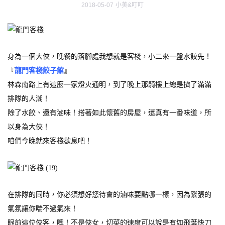
2018-05-07
小美&叮叮
身為一個大俠，晚餐的落腳處我想就是客棧，小二來一盤水餃先！
『
龍門客棧餃子館
』
林森南路上有這麼一家燈火通明，到了晚上那騎樓上總是擠了滿滿
排隊的人潮！
除了水餃、還有滷味！搭著如此懷舊的房屋，還真有一番味道，所
以身為大俠！
咱們今晚就來客棧歇息吧！
在排隊的同時，你必須想好您待會的滷味要點哪一樣，因為緊張的
氣氛讓你喘不過氣來！
眼前這位俠客，噢！不是俠女，切菜的速度可以說是有如飛葉快刀