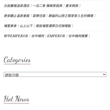
北投麗禧溫泉酒店｜一泊二食 雅緻家庭房｜夏末微旅｜
泰安觀止溫泉會館｜苗栗住宿｜靜謐的山巒之間享受人生的模樣｜
埔里美食｜山上山下｜南投埔里濃厚日式咖哩飯｜
和牛EMPEROR｜台中燒肉｜EMPEROR｜台中燒肉推薦｜
Categories
Categories
Hot News