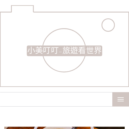
小美叮叮-旅遊看世界
TOG
NAV