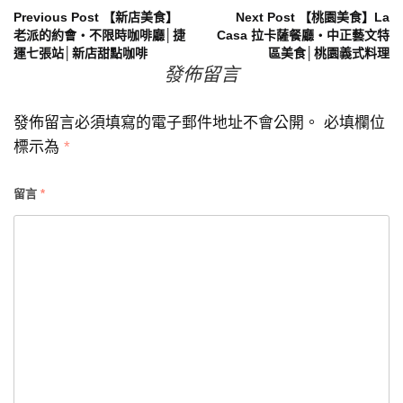
文
Previous Post
【新店美食】
Next Post
【桃園美食】La
老派的約會‧不限時咖啡廳│捷
Casa 拉卡薩餐廳‧中正藝文特
運七張站│新店甜點咖啡
區美食│桃園義式料理
章
發佈留言
導
發佈留言必須填寫的電子郵件地址不會公開。
必填欄位
覽
標示為
*
留言
*