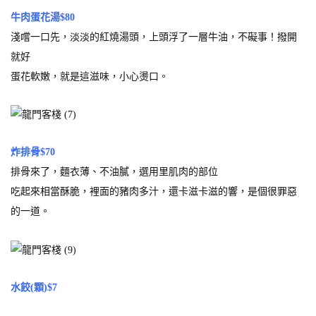
牛肉蛋花湯$80
淺嚐一口先，淡淡的紅燒湯頭，上頭浮了一層牛油，不礙事！撥開
就好
蛋花軟嫩，就是這滋味，小心燙口。
炸排骨$70
排骨來了，麵衣薄、不油膩，選用里肌肉的部位
吃起來相當酥脆，裡面的豬肉多汁，還卡滋卡滋的響，是個很罪惡
的一道。
水餃(顆)$7