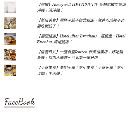
【居家】Honeywell HPA710WTW 智慧抗敏空氣清
淨機｜清淨機｜
【新店美食】周胖子餃子館北新店，就算吃成胖子也
要吃到餃子！
【德國飯店】Hotel Altes Brauhaus‧羅騰堡‧Hotel
Eisenhut 鐵帽飯店！
【信義日式】一膳食堂Ichizen 微風信義店，好吃鰻
魚飯！採用木桶裝～台北第一家分店
【士林美食】丰明小鍋｜芝山美食｜士林火鍋｜芝山
火鍋｜丰明殿｜
FaceBook