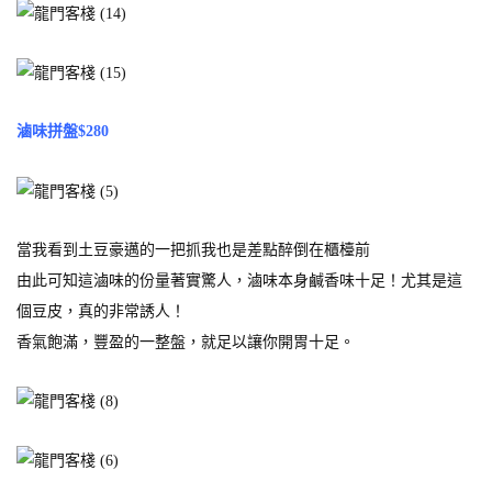
滷味拼盤$280
當我看到土豆豪邁的一把抓我也是差點醉倒在櫃檯前
由此可知這滷味的份量著實驚人，滷味本身鹹香味十足！尤其是這
個豆皮，真的非常誘人！
香氣飽滿，豐盈的一整盤，就足以讓你開胃十足。