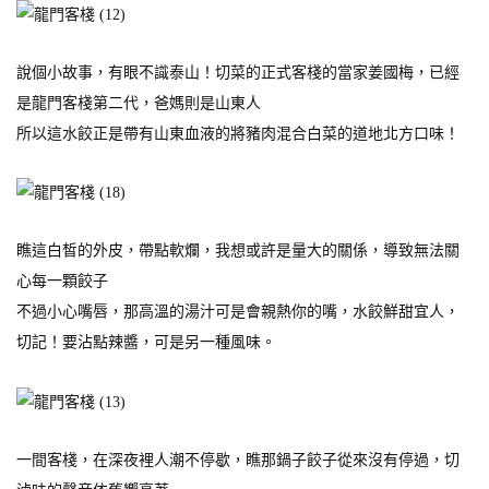
說個小故事，有眼不識泰山！切菜的正式客棧的當家姜國梅，已經
是龍門客棧第二代，爸媽則是山東人
所以這水餃正是帶有山東血液的將豬肉混合白菜的道地北方口味！
瞧這白皙的外皮，帶點軟爛，我想或許是量大的關係，導致無法關
心每一顆餃子
不過小心嘴唇，那高溫的湯汁可是會親熱你的嘴，水餃鮮甜宜人，
切記！要沾點辣醬，可是另一種風味。
一間客棧，在深夜裡人潮不停歇，瞧那鍋子餃子從來沒有停過，切