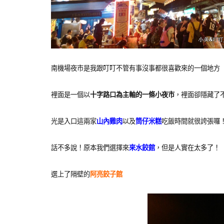
南機場夜市是我跟叮叮不管有事沒事都很喜歡來的一個地方
裡面是一個以
十字路口為主軸的一條小夜市
，裡面卻隱藏了
光是入口這兩家
山內雞肉
以及
筒仔米糕
吃飯時間就很誇張囉
話不多說！原本我們選擇來
來水餃館
，但是人實在太多了！
選上了隔壁的
阿亮餃子館