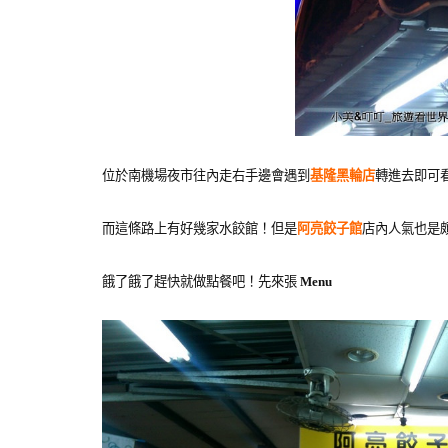
位於南機場夜市往內走右手邊會遇到
基隆黑輪店
轉進去即可
而這條路上有好幾家水餃館！但是
阿亮餃子館
店內人氣也是
餓了餓了趕快就做點餐吧！先來張
Menu