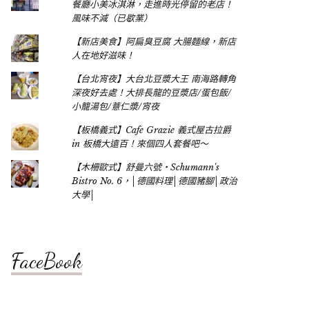
餐廳小美冰淇淋，走進時光停留的老店！
風味不減（已歇業）
【新店美食】阿扁臭豆腐 大腸麵線，新店
人在地好滋味！
【台北宵夜】大台北豆漿大王 南海路轉角
深夜好去處！大排長龍的豆漿店/蛋包飯/
小籠湯包/薏仁漿/宵夜
【板橋義式】Cafe Grazie 義式屋古拉爵
in 板橋大遠百！來個四人套餐吧～
【木柵歐式】舒曼六號‧Schumann's
Bistro No. 6，│德國料理│德國豬腳│政治
大學│
FaceBook