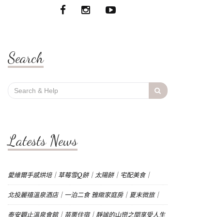
Search
Search
for:
Latests News
愛維爾手感烘培｜草莓雪Q餅｜太陽餅｜宅配美食｜
北投麗禧溫泉酒店｜一泊二食 雅緻家庭房｜夏末微旅｜
泰安觀止溫泉會館｜苗栗住宿｜靜謐的山巒之間享受人生