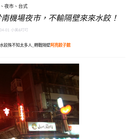
、夜市、台式
於南機場夜市，不輸隔壁來來水餃！
04-01
小美&叮叮
水餃殊不知太多人_轉戰隔壁
阿亮餃子館