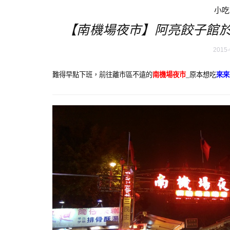
小吃
【南機場夜市】阿亮餃子館
2015-
難得早點下班，前往離市區不遠的
南機場夜市
_原本想吃
來來