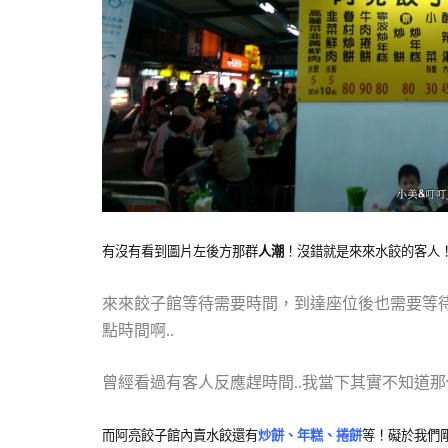
有沒有看到圖片左後方那群
人潮
！沒錯就是來來水餃的客人
來來餃子館等待需要時間，到達座位後也需要等
點時間啊..
曾經看過有客人反應趕時間..我當下其實不知道那
而阿亮餃子館內賣水餃還有
炒餅、年糕、捲餅
等！礙於我們