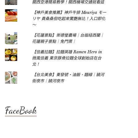
關西空港簡易教學！關西機場交通就看這
【神戶美食推薦】神戶牛排 Mouriya モー
リヤ 貴桑桑但吃起來驚艷無比！入口即化
～
【花蓮景點】崇德瑩農場｜台版紐西蘭｜
花蓮親子景點｜免門票｜
【信義拉麵】拉麵英雄 Ramen Hero in
微風信義 東京豚骨拉麵全球創始店在台
北！
【台北美食】東發號‧油飯、麵線｜饒河
街夜市｜饒河夜市
FaceBook