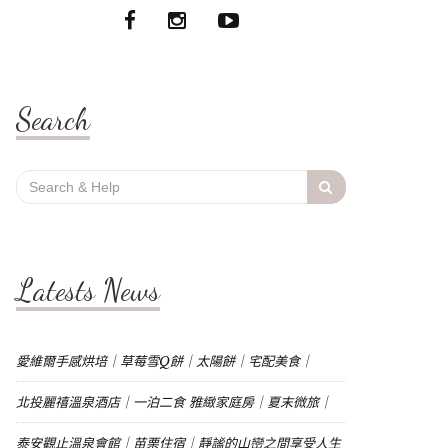
Search
Search
for:
Latests News
愛維爾手感烘培｜草莓雪Q餅｜太陽餅｜宅配美食｜
北投麗禧溫泉酒店｜一泊二食 雅緻家庭房｜夏末微旅｜
泰安觀止溫泉會館｜苗栗住宿｜靜謐的山巒之間享受人生