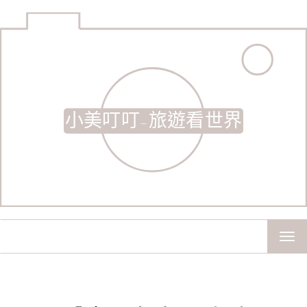
小美叮叮-旅遊看世界
TOG
NAV