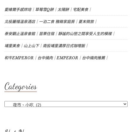
愛維爾手感烘培｜草莓雪Q餅｜太陽餅｜宅配美食｜
北投麗禧溫泉酒店｜一泊二食 雅緻家庭房｜夏末微旅｜
泰安觀止溫泉會館｜苗栗住宿｜靜謐的山巒之間享受人生的模樣｜
埔里美食｜山上山下｜南投埔里濃厚日式咖哩飯｜
和牛EMPEROR｜台中燒肉｜EMPEROR｜台中燒肉推薦｜
Categories
Categories