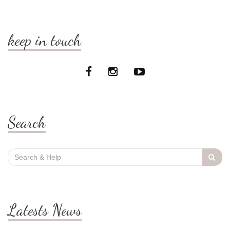
keep in touch
Search
Search
for:
Latests News