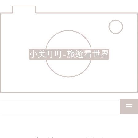
小美叮叮-旅遊看世界
TOG
NAV