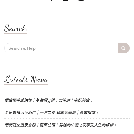
Search
Search
for:
Latests News
愛維爾手感烘培｜草莓雪Q餅｜太陽餅｜宅配美食｜
北投麗禧溫泉酒店｜一泊二食 雅緻家庭房｜夏末微旅｜
泰安觀止溫泉會館｜苗栗住宿｜靜謐的山巒之間享受人生的模樣｜