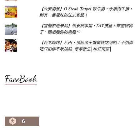
【大安排餐】O'Steak Taipei 歐牛排‧永康街牛排，
別有一番風味的法式餐館！
【宜蘭旅遊景點】鴨寮故事館‧DIY披薩！來體驗鴨
子、鵝追趕你的樂趣～
【台北燒烤】八田‧頂級帝王蟹燒烤吃到飽！不怕你
吃只怕你不敢加點│忠孝新生│松江南京│
FaceBook
6