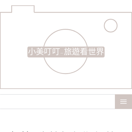
小美叮叮-旅遊看世界
TOG
NAV