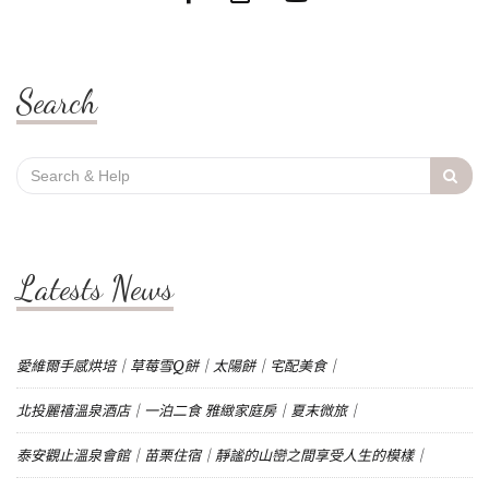
Search
Search
for:
Latests News
愛維爾手感烘培｜草莓雪Q餅｜太陽餅｜宅配美食｜
北投麗禧溫泉酒店｜一泊二食 雅緻家庭房｜夏末微旅｜
泰安觀止溫泉會館｜苗栗住宿｜靜謐的山巒之間享受人生的模樣｜