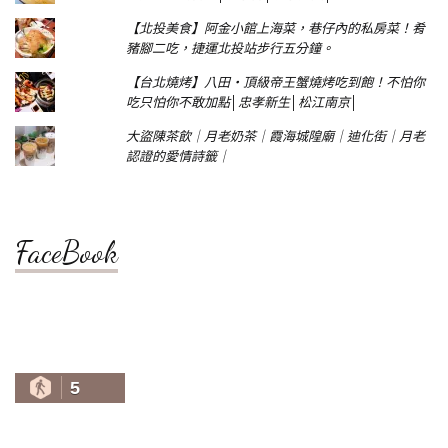
【北投美食】阿金小館上海菜，巷仔內的私房菜！肴
豬腳二吃，捷運北投站步行五分鐘。
【台北燒烤】八田‧頂級帝王蟹燒烤吃到飽！不怕你
吃只怕你不敢加點│忠孝新生│松江南京│
大盜陳茶飲｜月老奶茶｜霞海城隍廟｜迪化街｜月老
認證的愛情詩籤｜
FaceBook
5