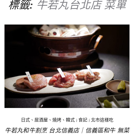
標籤:
牛若丸台北店 菜單
日式、居酒屋、燒烤、韓式
|
食記
|
北市這樣吃
牛若丸和牛割烹 台北信義店｜信義區和牛 無菜