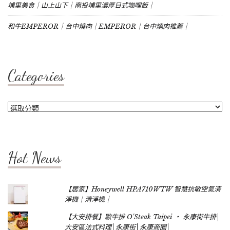
埔里美食｜山上山下｜南投埔里濃厚日式咖哩飯｜
和牛EMPEROR｜台中燒肉｜EMPEROR｜台中燒肉推薦｜
Categories
Categories
Hot News
【居家】Honeywell HPA710WTW 智慧抗敏空氣清
淨機｜清淨機｜
【大安排餐】歐牛排 O'Steak Taipei ‧ 永康街牛排│
大安區法式料理│永康街│永康商圈│