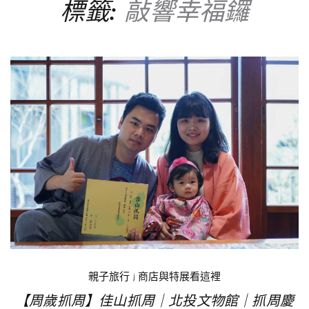
標籤:
敲響幸福鑼
親子旅行
|
商店與特展看這裡
【周歲抓周】佳山抓周｜北投文物館｜抓周慶