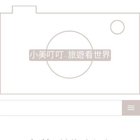
小美叮叮-旅遊看世界
TOG
NAV