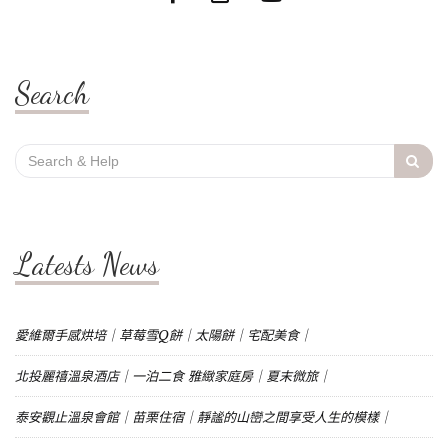
Search
Search
for:
Latests News
愛維爾手感烘培｜草莓雪Q餅｜太陽餅｜宅配美食｜
北投麗禧溫泉酒店｜一泊二食 雅緻家庭房｜夏末微旅｜
泰安觀止溫泉會館｜苗栗住宿｜靜謐的山巒之間享受人生的模樣｜