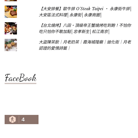
【大安排餐】歐牛排 O'Steak Taipei ‧ 永康街牛排│
大安區法式料理│永康街│永康商圈│
【台北燒烤】八田‧頂級帝王蟹燒烤吃到飽！不怕你
吃只怕你不敢加點│忠孝新生│松江南京│
大盜陳茶飲｜月老奶茶｜霞海城隍廟｜迪化街｜月老
認證的愛情詩籤｜
FaceBook
4