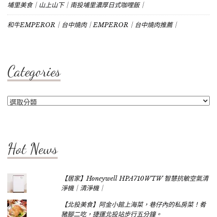
埔里美食｜山上山下｜南投埔里濃厚日式咖哩飯｜
和牛EMPEROR｜台中燒肉｜EMPEROR｜台中燒肉推薦｜
Categories
Categories
Hot News
【居家】Honeywell HPA710WTW 智慧抗敏空氣清
淨機｜清淨機｜
【北投美食】阿金小館上海菜，巷仔內的私房菜！肴
豬腳二吃，捷運北投站步行五分鐘。