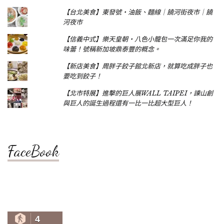
【台北美食】東發號‧油飯、麵線｜饒河街夜市｜饒
河夜市
【信義中式】樂天皇朝‧八色小籠包一次滿足你我的
味蕾！號稱新加坡鼎泰豐的概念。
【新店美食】周胖子餃子館北新店，就算吃成胖子也
要吃到餃子！
【北市特展】進擊的巨人展WALL TAIPEI，諫山創
與巨人的誕生過程還有一比一比超大型巨人！
FaceBook
4