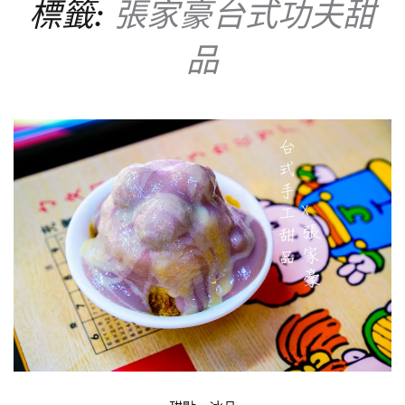
標籤:
張家豪台式功夫甜
品