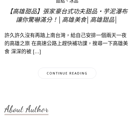
甜點、冰品
【高雄甜品】張家豪台式功夫甜品‧芋泥瀑布
讓你驚嚇滿分！│高雄美食│高雄甜品│
許久許久沒有再踏上南台灣，給自己安排一個兩天一夜
的高雄之旅 在高速公路上趕快補功課，搜尋一下高雄美
食 深深的被 […]
CONTINUE READING
About Author