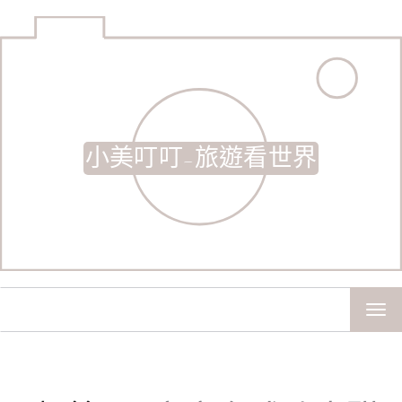
小美叮叮-旅遊看世界
TOG
NAV