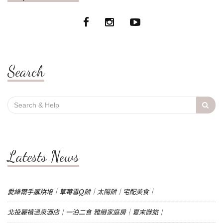
Search
Search
for:
Latests News
愛維爾手感烘培｜草莓雪Q餅｜太陽餅｜宅配美食｜
北投麗禧溫泉酒店｜一泊二食 雅緻家庭房｜夏末微旅｜