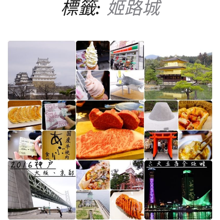
標籤:
姬路城