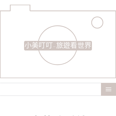
小美叮叮-旅遊看世界
TOG
NAV