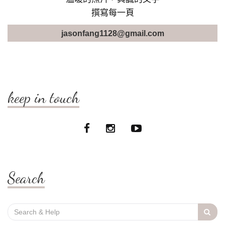
撰寫每一頁
jasonfang1128@gmail.com
keep in touch
Search
Search
for: