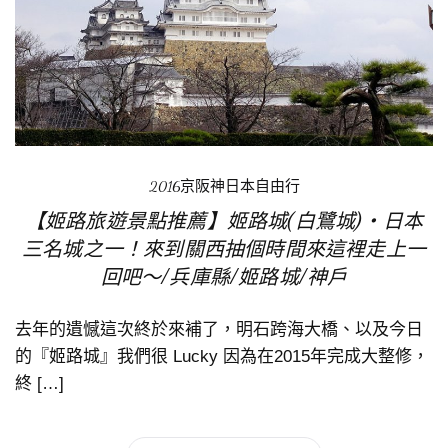
2016京阪神日本自由行
【姬路旅遊景點推薦】姬路城(白鷺城)‧日本
三名城之一！來到關西抽個時間來這裡走上一
回吧～/兵庫縣/姬路城/神戶
去年的遺憾這次終於來補了，明石跨海大橋、以及今日
的『姬路城』我們很 Lucky 因為在2015年完成大整修，
終 […]