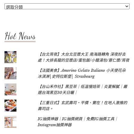
Categories
Hot News
【台北宵夜】大台北豆漿大王 南海路轉角 深夜好去
處！大排長龍的豆漿店/蛋包飯/小籠湯包/薏仁漿/宵夜
【法國美食】Amorino Gelato Italiano 小天使花朵
冰淇淋│史特拉斯堡│ Strasbourg
【台山禾作社】黑豆茶｜低溫慢焙茶｜炎夏解膩｜嚴
選台灣黑豆30天日曬｜
【三重日式】玄武壽司‧平價、實在！在地人激推的
壽司店。
IG抽獎神器｜IG抽獎網頁｜免費IG抽獎工具｜
Instagram抽獎神器