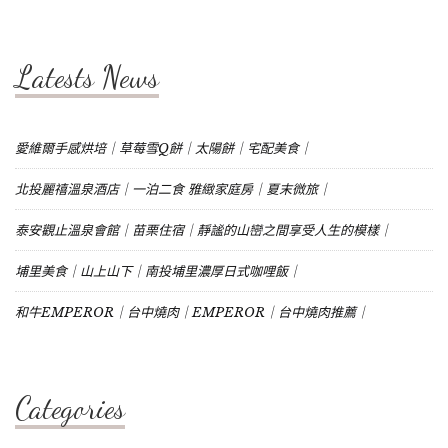
Latests News
愛維爾手感烘培｜草莓雪Q餅｜太陽餅｜宅配美食｜
北投麗禧溫泉酒店｜一泊二食 雅緻家庭房｜夏末微旅｜
泰安觀止溫泉會館｜苗栗住宿｜靜謐的山巒之間享受人生的模樣｜
埔里美食｜山上山下｜南投埔里濃厚日式咖哩飯｜
和牛EMPEROR｜台中燒肉｜EMPEROR｜台中燒肉推薦｜
Categories