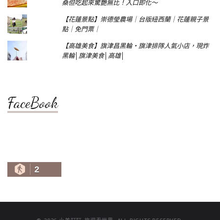
桑但吃起來驚艷無比！入口即化～
【花蓮景點】崇德瑩農場｜台版紐西蘭｜花蓮親子景
點｜免門票｜
【高雄美食】旗津昌黑輪‧旗津排隊人氣小店，現炸
黑輪│旗津美食│高雄│
FaceBook
2