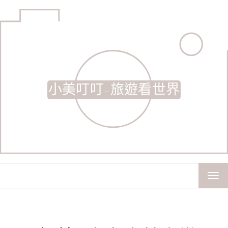
小美叮叮-旅遊看世界
TOG
NAV