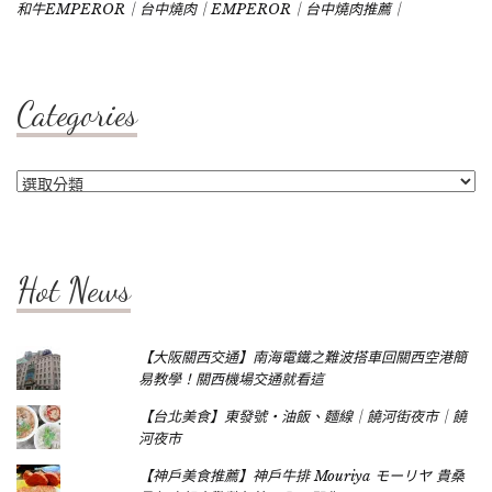
和牛EMPEROR｜台中燒肉｜EMPEROR｜台中燒肉推薦｜
Categories
Categories
Hot News
【大阪關西交通】南海電鐵之難波搭車回關西空港簡
易教學！關西機場交通就看這
【台北美食】東發號‧油飯、麵線｜饒河街夜市｜饒
河夜市
【神戶美食推薦】神戶牛排 Mouriya モーリヤ 貴桑