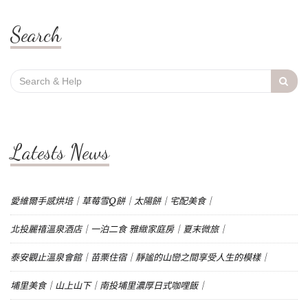
Search
Search
for:
Latests News
愛維爾手感烘培｜草莓雪Q餅｜太陽餅｜宅配美食｜
北投麗禧溫泉酒店｜一泊二食 雅緻家庭房｜夏末微旅｜
泰安觀止溫泉會館｜苗栗住宿｜靜謐的山巒之間享受人生的模樣｜
埔里美食｜山上山下｜南投埔里濃厚日式咖哩飯｜